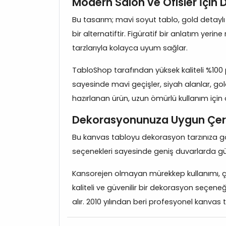
Modern Salon ve Ofisler İçin D
Bu tasarım; mavi soyut tablo, gold detaylı
bir alternatiftir. Figüratif bir anlatım yeri
tarzlarıyla kolayca uyum sağlar.
TabloShop tarafından yüksek kaliteli %100 p
sayesinde mavi geçişler, siyah alanlar, gol
hazırlanan ürün, uzun ömürlü kullanım için öz
Dekorasyonunuza Uygun Çer
Bu kanvas tabloyu dekorasyon tarzınıza göre
seçenekleri sayesinde geniş duvarlarda güçl
Kansorejen olmayan mürekkep kullanımı, çift
kaliteli ve güvenilir bir dekorasyon seçeneğ
alır. 2010 yılından beri profesyonel kanvas