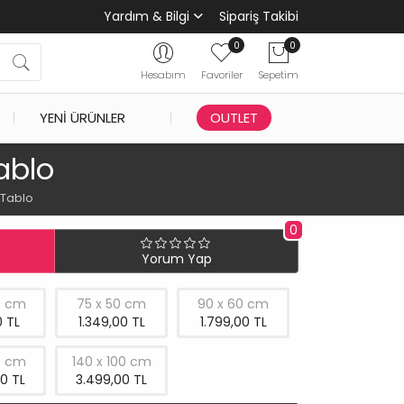
Yardım & Bilgi
Sipariş Takibi
0
0
Hesabım
Favoriler
Sepetim
YENI ÜRÜNLER
OUTLET
ablo
 Tablo
0
Yorum Yap
0 cm
75 x 50 cm
90 x 60 cm
 TL
1.349,00 TL
1.799,00 TL
0 cm
140 x 100 cm
0 TL
3.499,00 TL