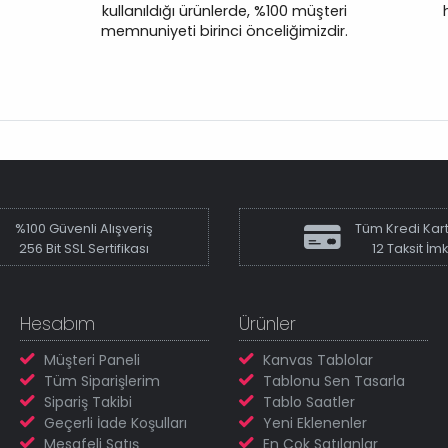
kullanıldığı ürünlerde, %100 müşteri
memnuniyeti birinci önceliğimizdir.
%100 Güvenli Alışveriş
Tüm Kredi Kart
256 Bit SSL Sertifikası
12 Taksit İm
Hesabım
Ürünler
Müşteri Paneli
Kanvas Tablolar
Tüm Siparişlerim
Tablonu Sen Tasarla
Sipariş Takibi
Tablo Saatler
Geçerli İade Koşulları
Yeni Eklenenler
Mesafeli Satış
En Çok Satılanlar