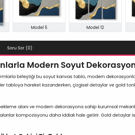
Model 5
Model 12
Soru Sor (0)
Tonlarla Modern Soyut Dekorasyo
formlarla birleştiği bu soyut kanvas tablo, modern dekorasyonla
ler tabloya hareket kazandırırken, çizgisel detaylar ve gold to
bekleme alanı ve modern dekorasyona sahip kurumsal mekanlarda
alanlar kompozisyonu daha iddialı hale getirir. Gold detaylar is