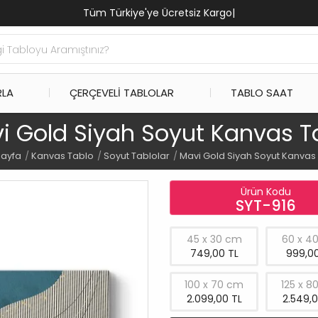
Tüm Türkiye'ye Ücretsiz Kargo
|
RLA
ÇERÇEVELI TABLOLAR
TABLO SAAT
i Gold Siyah Soyut Kanvas T
Sayfa
Kanvas Tablo
Soyut Tablolar
Mavi Gold Siyah Soyut Kanvas
Ürün Kodu
SYT-916
45 x 30 cm
60 x 4
749,00 TL
999,00
100 x 70 cm
125 x 8
2.099,00 TL
2.549,0