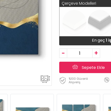
Çerçeve Modelleri
En geç
1 
-
+
Sepete Ekle
%100 Güvenli
Alışveriş