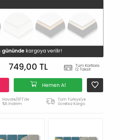
iş gününde
kargoya verilir!
749,00 TL
Tüm Kartlara
12 Taksit
Hemen Al
Havale/EFT'de
Tüm Türkiye'ye
%5 İndirim
Ücretsiz Kargo