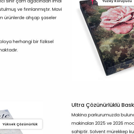
inci sınıf çam ağacından imal
Yüzey Koruyucu
tulmuş ve fırınlanmıştır. Mavi
m ürünlerde ahşap şaseler
oya herhangi bir fiziksel
aktadır.
Ultra Çözünürlüklü Bask
Makina parkurumuzda bulunan
makinaları 2025 ve 2026 mod
Yüksek Çözünürlük
sahiptir. Solvent mürekkep ku