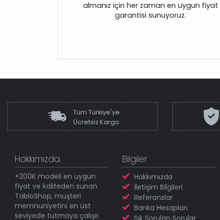
almanız için her zaman en uygun fiyat
garantisi sunuyoruz.
Tüm Türkiye'ye
Ücretsiz Kargo
Hakkımızda
Bilgiler
+200K modeli en uygun
Hakkımızda
fiyat ve kaliteden sunan
İletişim Bilgileri
TabloShop, müşteri
Referanslar
memnuniyetini en üst
Banka Hesapları
seviyede tutmaya çalışır.
Sık Sorulan Sorular