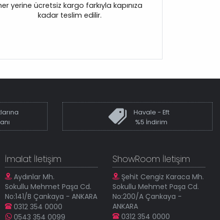
her yerine ücretsiz kargo farkıyla kapınıza
kadar teslim edilir.
larına
Havale - Eft
kanı
%5 İndirim
İmalat İletişim
ShowRoom İletişim
Aydınlar Mh.
Şehit Cengiz Karaca Mh.
Sokullu Mehmet Paşa Cd.
Sokullu Mehmet Paşa Cd.
No:141/B Çankaya - ANKARA
No:200/A Çankaya -
ANKARA
0312 354 0000
0312 354 0000
0543 354 0099