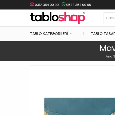
0312 354 00 00
0543 354 00 99
TABLO KATEGORILERI
TABLO TASA
Mav
Ana 