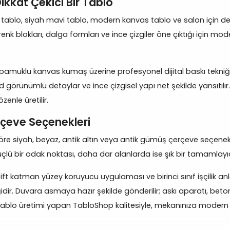
ikkat Çekici Bir Tablo
 tablo, siyah mavi tablo, modern kanvas tablo ve salon için deko
ne renk blokları, dalga formları ve ince çizgiler öne çıktığı için
amuklu kanvas kumaş üzerine profesyonel dijital baskı tekniğiyl
d görünümlü detaylar ve ince çizgisel yapı net şekilde yansıtılı
enle üretilir.
çeve Seçenekleri
 siyah, beyaz, antik altın veya antik gümüş çerçeve seçenekleri
ü bir odak noktası, daha dar alanlarda ise şık bir tamamlayıcı o
 katman yüzey koruyucu uygulaması ve birinci sınıf işçilik anlayı
idir. Duvara asmaya hazır şekilde gönderilir; askı aparatı, beto
 tablo üretimi yapan TabloShop kalitesiyle, mekanınıza modern v