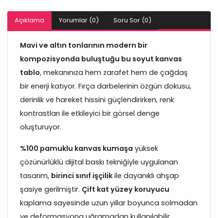
Açıklama
Yorumlar (0)
Soru Sor (0)
Mavi ve altın tonlarının modern bir
kompozisyonda buluştuğu bu soyut kanvas
tablo
, mekanınıza hem zarafet hem de çağdaş
bir enerji katıyor. Fırça darbelerinin özgün dokusu,
derinlik ve hareket hissini güçlendirirken, renk
kontrastları ile etkileyici bir görsel denge
oluşturuyor.
%100 pamuklu kanvas kumaşa
yüksek
çözünürlüklü dijital baskı tekniğiyle uygulanan
tasarım,
birinci sınıf işçilik
ile dayanıklı ahşap
şasiye gerilmiştir.
Çift kat yüzey koruyucu
kaplama sayesinde uzun yıllar boyunca solmadan
ve deformasyona uğramadan kullanılabilir.