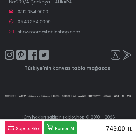
No:200/A Çankaya - ANKARA
0312 354 0000
0543 354 0099
showroom@tabloshop.com
Türkiye'nin
kanvas tablo
mağazası
Tüm hakları saklıdır TabloShop © 2010 - 2026
749,00 TL
Tabloshop, 256 bit şifreleme sistemiyle korunmaktadır.
Sepete Ekle
Hemen Al