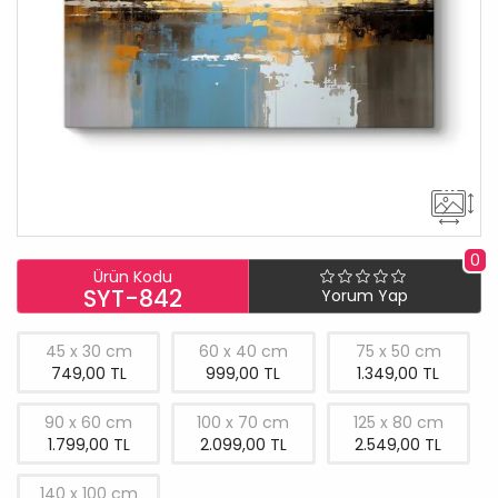
0
Ürün Kodu
SYT-842
Yorum Yap
45 x 30 cm
60 x 40 cm
75 x 50 cm
749,00 TL
999,00 TL
1.349,00 TL
90 x 60 cm
100 x 70 cm
125 x 80 cm
1.799,00 TL
2.099,00 TL
2.549,00 TL
140 x 100 cm