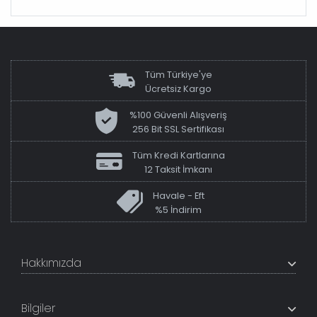
Tüm Türkiye'ye
Ücretsiz Kargo
%100 Güvenli Alışveriş
256 Bit SSL Sertifikası
Tüm Kredi Kartlarına
12 Taksit İmkanı
Havale - Eft
%5 İndirim
Hakkımızda
+200K modeli en uygun fiyat ve kaliteden sunan
TabloShop, müşteri memnuniyetini en üst seviyede
Bilgiler
tutmaya çalışır. Uzman kadrosu ile profesyonel işçilikle