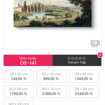
0
Ürün Kodu
OS-141
Yorum Yap
45 x 30 cm
60 x 40 cm
75 x 50 cm
749,00 TL
999,00 TL
1.349,00 TL
90 x 60 cm
100 x 70 cm
125 x 80 cm
1.799,00 TL
2.099,00 TL
2.549,00 TL
140 x 100 cm