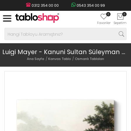
0312 354 00 00
0543 354 00 99
0
0
Favoriler
Sepetim
Luigi Mayer - Kanuni Sultan Süleyman Köprüsü Tablosu
Ana Sayfa
Kanvas Tablo
Osmanlı Tabloları