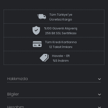
Tüm Türkiye'ye
Ücretsiz Kargo
%100 Güvenli Alışveriş
256 Bit SSL Sertifikası
Tüm Kredi Kartlarına
12 Taksit İmkanı
Havale - Eft
%5 İndirim
Hakkımızda
+200K modeli en uygun fiyat ve kaliteden sunan
TabloShop, müşteri memnuniyetini en üst seviyede
Bilgiler
tutmaya çalışır. Uzman kadrosu ile profesyonel işçilikle
%100 yerli üretim ve 1. sınıf kalite sunar.
Hakkımızda
Hesabım
İletişim Bilgileri