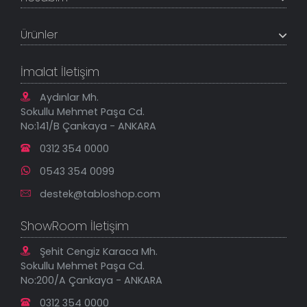
Referanslar
Müşteri Paneli
Banka Hesapları
Ürünler
Tüm Siparişlerim
Sık Sorulan Sorular
Sipariş Takibi
Tablo Ölçü ve Fiyatları
Kanvas Tablolar
Geçerli İade Koşulları
İmalat İletişim
Tablonu Sen Tasarla
Mesafeli Satış Sözleşmesi
Tablo Saatler
Gizlilik Güvenlik Politikası
Aydınlar Mh.
Yeni Eklenenler
Sokullu Mehmet Paşa Cd.
En Çok Satılanlar
No:141/B Çankaya - ANKARA
İndirimli Tablolar
0312 354 0000
0543 354 0099
destek@tabloshop.com
ShowRoom İletişim
Şehit Cengiz Karaca Mh.
Sokullu Mehmet Paşa Cd.
No:200/A Çankaya - ANKARA
0312 354 0000