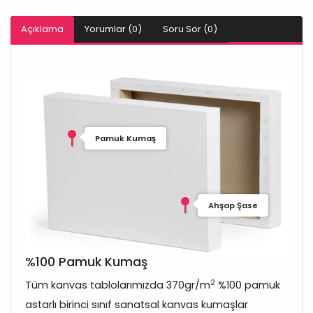
Açıklama
Yorumlar (0)
Soru Sor (0)
Pamuk Kumaş
Ahşap Şase
%100 Pamuk Kumaş
2
Tüm kanvas tablolarımızda 370gr/m
%100 pamuk
astarlı birinci sınıf sanatsal kanvas kumaşlar