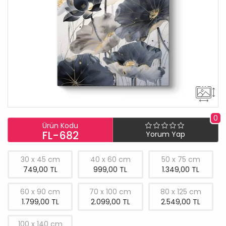
0
Ürün Kodu
FL-682
Yorum Yap
30 x 45 cm
40 x 60 cm
50 x 75 cm
749,00 TL
999,00 TL
1.349,00 TL
60 x 90 cm
70 x 100 cm
80 x 125 cm
1.799,00 TL
2.099,00 TL
2.549,00 TL
100 x 140 cm