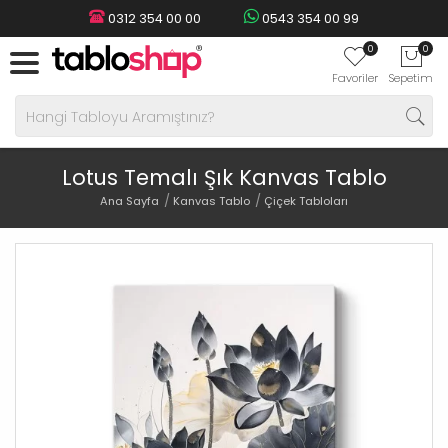
0312 354 00 00
0543 354 00 99
0
0
Favoriler
Sepetim
Lotus Temalı Şık Kanvas Tablo
Ana Sayfa
Kanvas Tablo
Çiçek Tabloları