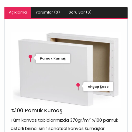
Açıklama
Yorumlar (0)
Soru Sor (0)
Pamuk Kumaş
Ahşap Şase
%100 Pamuk Kumaş
2
Tüm kanvas tablolarımızda 370gr/m
%100 pamuk
astarlı birinci sınıf sanatsal kanvas kumaşlar