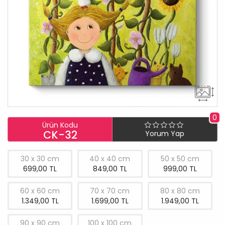
0
Ürün Kodu
CK-32
Yorum Yap
30 x 30 cm
40 x 40 cm
50 x 50 cm
699,00 TL
849,00 TL
999,00 TL
60 x 60 cm
70 x 70 cm
80 x 80 cm
1.349,00 TL
1.699,00 TL
1.949,00 TL
90 x 90 cm
100 x 100 cm