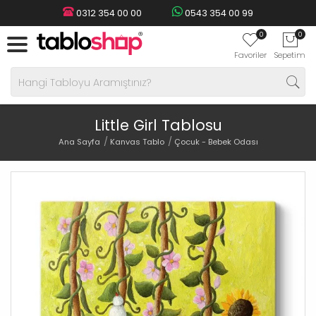
0312 354 00 00
0543 354 00 99
0
0
Favoriler
Sepetim
Little Girl Tablosu
Ana Sayfa
Kanvas Tablo
Çocuk - Bebek Odası