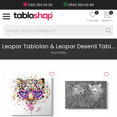
0312 354 00 00
0543 354 00 99
0
0
Favoriler
Sepetim
Leopar Tabloları & Leopar Desenli Tablolar
Ana Sayfa