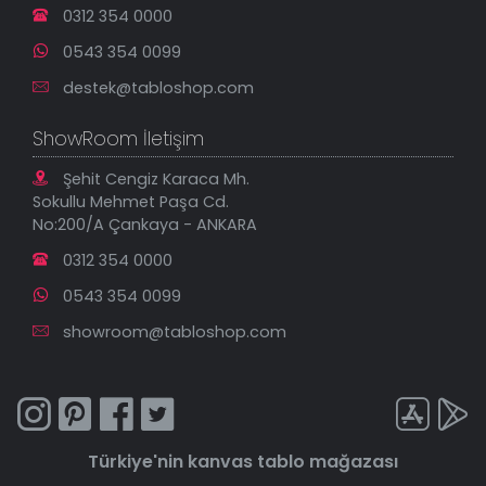
0312 354 0000
0543 354 0099
destek@tabloshop.com
ShowRoom İletişim
Şehit Cengiz Karaca Mh.
Sokullu Mehmet Paşa Cd.
No:200/A Çankaya - ANKARA
0312 354 0000
0543 354 0099
showroom@tabloshop.com
Türkiye'nin
kanvas tablo
mağazası