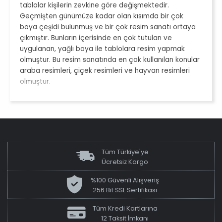
tablolar kişilerin zevkine göre değişmektedir.
Geçmişten günümüze kadar olan kısımda bir çok
boya çeşidi bulunmuş ve bir çok resim sanatı ortaya
çıkmıştır. Bunların içerisinde en çok tutulan ve
uygulanan, yağlı boya ile tablolara resim yapmak
olmuştur. Bu resim sanatında en çok kullanılan konular
araba resimleri, çiçek resimleri ve hayvan resimleri
olmuştur.
En Şık Leopar Tabloları &
Leopar Desenli Tablolar
Tablolar değişiklik yapmak ve evlerinizin görünümünü
değiştirmek için en kolay yöntemler arasındadır. Bazı
Tüm Türkiye'ye
insanların sevdiği resim özellikleri arasında sadelik yer
Ücretsiz Kargo
almaktadır. Sevdiği bir hayvan olan leoparı yalnızca
TV’lerde görmek yerine duvarına
leopar tabloları
%100 Güvenli Alışveriş
asarak merakını ortaya koyabilmektedir. Dünyada
256 Bit SSL Sertifikası
yalnızca Afrika ve ülkemizde hayvanat bahçelerinde
Tüm Kredi Kartlarına
olan leoparlar, evlerin duvarlarında
leopar desenli
12 Taksit İmkanı