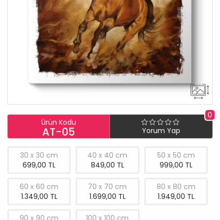
0
Ürün Kodu
AT-05
Yorum Yap
30 x 30 cm
40 x 40 cm
50 x 50 cm
699,00 TL
849,00 TL
999,00 TL
60 x 60 cm
70 x 70 cm
80 x 80 cm
1.349,00 TL
1.699,00 TL
1.949,00 TL
90 x 90 cm
100 x 100 cm