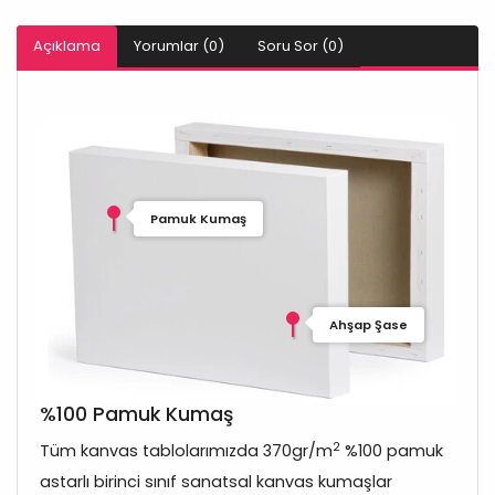
Açıklama
Yorumlar (0)
Soru Sor (0)
Pamuk Kumaş
Ahşap Şase
%100 Pamuk Kumaş
2
Tüm kanvas tablolarımızda 370gr/m
%100 pamuk
astarlı birinci sınıf sanatsal kanvas kumaşlar