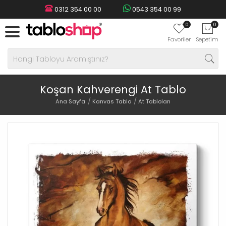
0312 354 00 00
0543 354 00 99
0
0
Favoriler
Sepetim
Koşan Kahverengi At Tablo
Ana Sayfa
Kanvas Tablo
At Tabloları