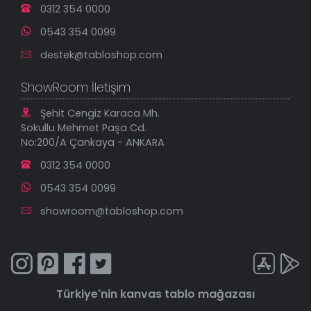
0312 354 0000
0543 354 0099
destek@tabloshop.com
ShowRoom İletişim
Şehit Cengiz Karaca Mh.
Sokullu Mehmet Paşa Cd.
No:200/A Çankaya - ANKARA
0312 354 0000
0543 354 0099
showroom@tabloshop.com
Türkiye'nin
kanvas tablo
mağazası