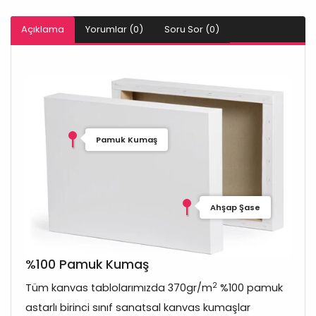
Açıklama
Yorumlar (0)
Soru Sor (0)
Pamuk Kumaş
Ahşap Şase
%100 Pamuk Kumaş
2
Tüm kanvas tablolarımızda 370gr/m
%100 pamuk
astarlı birinci sınıf sanatsal kanvas kumaşlar