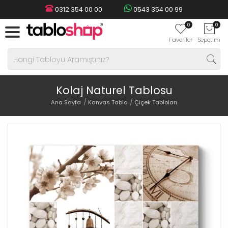
0312 354 00 00
0543 354 00 99
0
0
Favoriler
Sepetim
Kolaj Naturel Tablosu
Ana Sayfa
Kanvas Tablo
Çiçek Tabloları