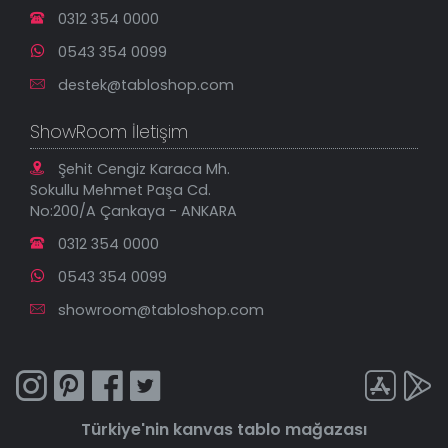
0312 354 0000
0543 354 0099
destek@tabloshop.com
ShowRoom İletişim
Şehit Cengiz Karaca Mh.
Sokullu Mehmet Paşa Cd.
No:200/A Çankaya - ANKARA
0312 354 0000
0543 354 0099
showroom@tabloshop.com
Türkiye'nin
kanvas tablo
mağazası