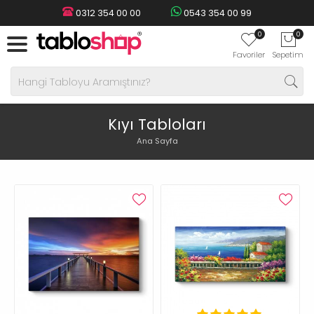
0312 354 00 00
0543 354 00 99
0
0
Favoriler
Sepetim
Kıyı Tabloları
Ana Sayfa