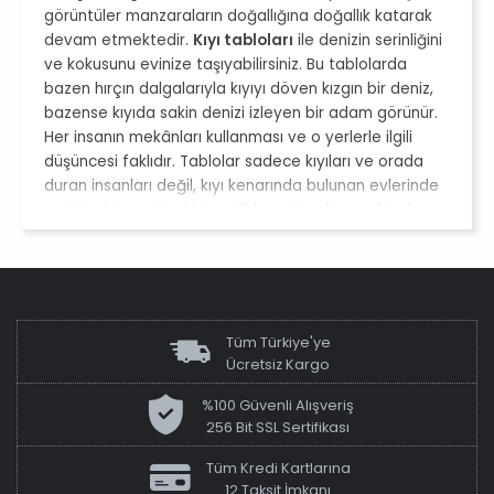
görüntüler manzaraların doğallığına doğallık katarak
devam etmektedir.
Kıyı tabloları
ile denizin serinliğini
ve kokusunu evinize taşıyabilirsiniz. Bu tablolarda
bazen hırçın dalgalarıyla kıyıyı döven kızgın bir deniz,
bazense kıyıda sakin denizi izleyen bir adam görünür.
Her insanın mekânları kullanması ve o yerlerle ilgili
düşüncesi faklıdır. Tablolar sadece kıyıları ve orada
duran insanları değil, kıyı kenarında bulunan evlerinde
resimlerini sanatsal bir şekilde ortaya koymaktadır.
Birçok yağlı boya çalışması ile gün batımını konu alan
eserler ise en çok yaygın olan eserlerden biridir. Bu
tabloların daha birçok çeşidini TabloShop’un internet
adresinde bulabilirsiniz.
Tüm Türkiye'ye
Ücretsiz Kargo
%100 Güvenli Alışveriş
256 Bit SSL Sertifikası
Tüm Kredi Kartlarına
12 Taksit İmkanı