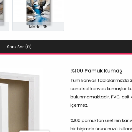
Model 35
Soru Sor (0)
%100 Pamuk Kumaş
Tüm kanvas tablolarımızda 
sanatsal kanvas kumaşlar kul
bulunmamaktadır. PVC, asit 
içermez.
%100 pamuktan üretilen kanva
bir biçimde ürününüzü kullan