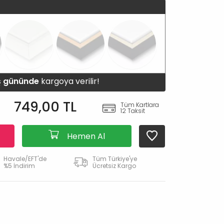
iş gününde
kargoya verilir!
749,00 TL
Tüm Kartlara
12 Taksit
Hemen Al
Havale/EFT'de
Tüm Türkiye'ye
%5 İndirim
Ücretsiz Kargo