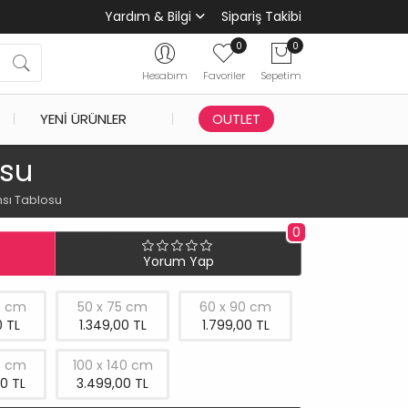
Yardım & Bilgi
Sipariş Takibi
0
0
Hesabım
Favoriler
Sepetim
YENI ÜRÜNLER
OUTLET
osu
sı Tablosu
0
Yorum Yap
0 cm
50 x 75 cm
60 x 90 cm
 TL
1.349,00 TL
1.799,00 TL
5 cm
100 x 140 cm
0 TL
3.499,00 TL