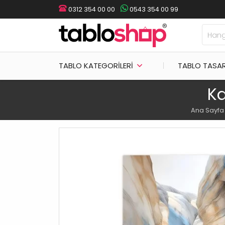
0312 354 00 00
0543 354 00 99
TABLO KATEGORILERI
TABLO TASA
Ka
Ana Sayfa