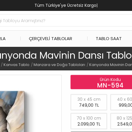
Tüm Türkiye'ye Ücretsiz Kargo
|
RLA
ÇERÇEVELI TABLOLAR
TABLO SAAT
nyonda Mavinin Dansı Tabl
Kanvas Tablo
Manzara ve Doğa Tabloları
Kanyonda Mavinin Dan
Ürün Kodu
MN-594
30 x 45 cm
40 x 6
749,00 TL
999,00
70 x 100 cm
80 x 12
2.099,00 TL
2.549,0