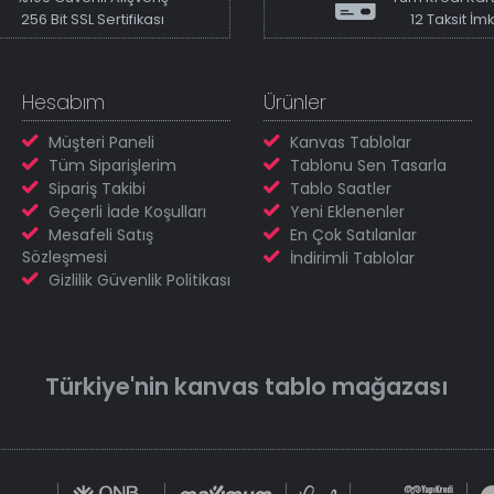
256 Bit SSL Sertifikası
12 Taksit İm
Hesabım
Ürünler
Müşteri Paneli
Kanvas Tablolar
Tüm Siparişlerim
Tablonu Sen Tasarla
Sipariş Takibi
Tablo Saatler
Geçerli İade Koşulları
Yeni Eklenenler
Mesafeli Satış
En Çok Satılanlar
Sözleşmesi
İndirimli Tablolar
Gizlilik Güvenlik Politikası
Türkiye'nin
kanvas tablo
mağazası