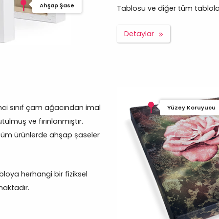
Ahşap Şase
Tablosu ve diğer tüm tablolar p
Detaylar
inci sınıf çam ağacından imal
Yüzey Koruyucu
tulmuş ve fırınlanmıştır.
tüm ürünlerde ahşap şaseler
oya herhangi bir fiziksel
aktadır.