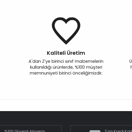
Kaliteli Üretim
n
A'dan Z'ye birinci sınıf malzemelerin
Ü
kullanıldığı ürünlerde, %100 müşteri
memnuniyeti birinci önceliğimizdir.
%100 Güvenli Alışveriş
Tüm Kredi Kart