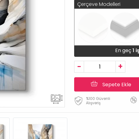
Çerçeve Modelleri
En geç
1 
-
+
Sepete Ekle
%100 Güvenli
Alışveriş