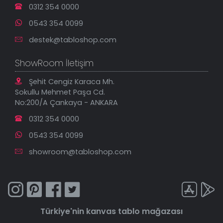
0312 354 0000
0543 354 0099
destek@tabloshop.com
ShowRoom İletişim
Şehit Cengiz Karaca Mh.
Sokullu Mehmet Paşa Cd.
No:200/A Çankaya - ANKARA
0312 354 0000
0543 354 0099
showroom@tabloshop.com
Türkiye'nin
kanvas tablo
mağazası