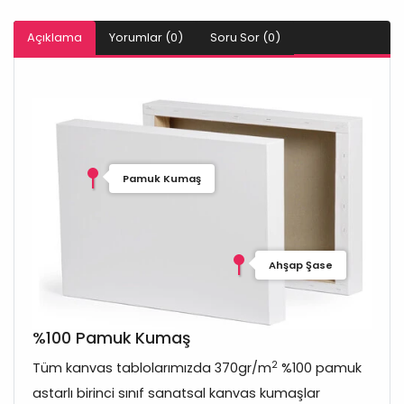
Açıklama
Yorumlar (0)
Soru Sor (0)
Pamuk Kumaş
Ahşap Şase
%100 Pamuk Kumaş
2
Tüm kanvas tablolarımızda 370gr/m
%100 pamuk
astarlı birinci sınıf sanatsal kanvas kumaşlar