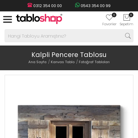
0312 354 00 00
0543 354 00 99
0
0
Favoriler
Sepetim
Kalpli Pencere Tablosu
Ana Sayfa
Kanvas Tablo
Fotoğraf Tabloları