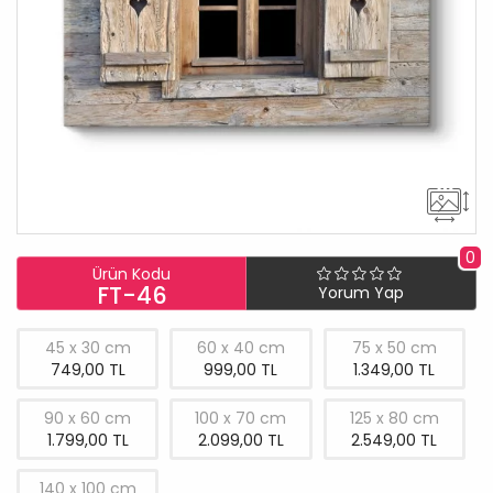
0
Ürün Kodu
FT-46
Yorum Yap
45 x 30 cm
60 x 40 cm
75 x 50 cm
749,00 TL
999,00 TL
1.349,00 TL
90 x 60 cm
100 x 70 cm
125 x 80 cm
1.799,00 TL
2.099,00 TL
2.549,00 TL
140 x 100 cm