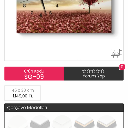
0
Ürün Kodu
SG-09
Yorum Yap
45 x 30 cm
1.149,00 TL
Çerçeve Modelleri