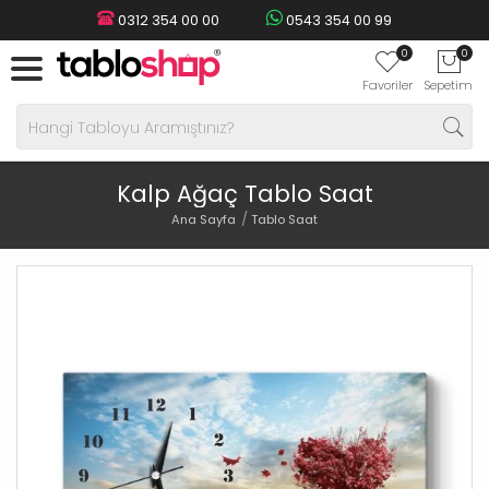
0312 354 00 00
0543 354 00 99
0
0
Favoriler
Sepetim
Kalp Ağaç Tablo Saat
Ana Sayfa
Tablo Saat