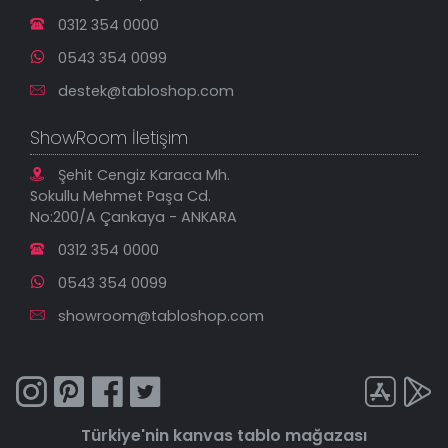
0312 354 0000
0543 354 0099
destek@tabloshop.com
ShowRoom İletişim
Şehit Cengiz Karaca Mh.
Sokullu Mehmet Paşa Cd.
No:200/A Çankaya - ANKARA
0312 354 0000
0543 354 0099
showroom@tabloshop.com
Türkiye'nin
kanvas tablo
mağazası