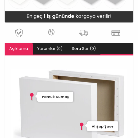
En geç
1 iş gününde
kargoya verilir!
Açıklama
Yorumlar (0)
Soru Sor (0)
Pamuk Kumaş
Ahşap Şase