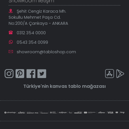
ShowRoom İletişim
Şehit Cengiz Karaca Mh.
Sokullu Mehmet Paşa Cd.
No:200/A Çankaya - ANKARA
0312 354 0000
0543 354 0099
showroom@tabloshop.com
Türkiye'nin
kanvas tablo
mağazası