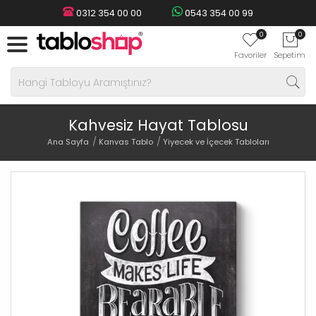
0312 354 00 00
0543 354 00 99
0
0
Favoriler
Sepetim
Kahvesiz Hayat Tablosu
Ana Sayfa
Kanvas Tablo
Yiyecek ve İçecek Tabloları