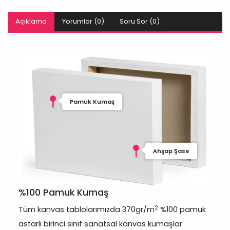
Açıklama
Yorumlar (0)
Soru Sor (0)
Pamuk Kumaş
Ahşap Şase
%100 Pamuk Kumaş
2
Tüm kanvas tablolarımızda 370gr/m
%100 pamuk
astarlı birinci sınıf sanatsal kanvas kumaşlar