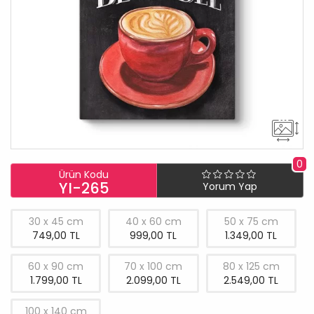
0
Ürün Kodu
YI-265
Yorum Yap
30 x 45 cm
40 x 60 cm
50 x 75 cm
749,00 TL
999,00 TL
1.349,00 TL
60 x 90 cm
70 x 100 cm
80 x 125 cm
1.799,00 TL
2.099,00 TL
2.549,00 TL
100 x 140 cm