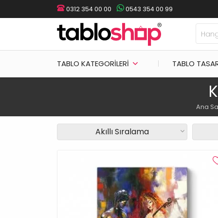
0312 354 00 00
0543 354 00 99
TABLO KATEGORILERI
TABLO TASA
K
Ana Sa
Akıllı Sıralama