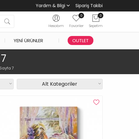
Yardım & Bilgi
Sipariş Takibi
0
0
Hesabım
Favoriler
Sepetim
YENI ÜRÜNLER
OUTLET
 7
Sayfa 7
Alt Kategoriler