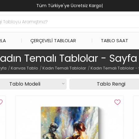
Tüm Türkiye'ye Ücr
|
RLA
ÇERÇEVELI TABLOLAR
TABLO SAAT
adın Temalı Tablolar - Sayfa
yfa
Kanvas Tablo
Kadın Temalı Tablolar
Kadın Temalı Tablolar - 
Tablo Modeli
Tablo Rengi