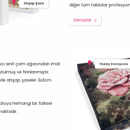
Ahşap Şase
diğer tüm tablolar profesyonel 
Detaylar
inci sınıf çam ağacından imal
Yüzey Koruyucu
tulmuş ve fırınlanmıştır.
rde ahşap şaseler 3x3cm
oya herhangi bir fiziksel
aktadır.