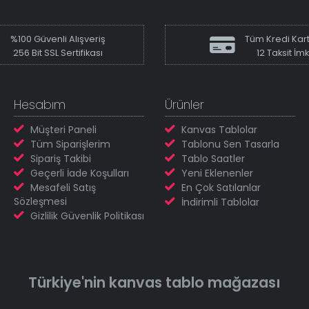
%100 Güvenli Alışveriş
Tüm Kredi Kart
256 Bit SSL Sertifikası
12 Taksit İm
Hesabım
Ürünler
Müşteri Paneli
Kanvas Tablolar
Tüm Siparişlerim
Tablonu Sen Tasarla
Sipariş Takibi
Tablo Saatler
Geçerli İade Koşulları
Yeni Eklenenler
Mesafeli Satış
En Çok Satılanlar
Sözleşmesi
İndirimli Tablolar
Gizlilik Güvenlik Politikası
Türkiye'nin
kanvas tablo
mağazası