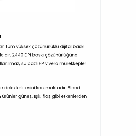
ı
 tüm yüksek çözünürlüklü dijital baskı
eldir. 2440 DPI baskı çözünürlüğüne
llanılmaz, su bazlı HP vivera mürekkepler
k ve doku kalitesini korumaktadır. Blond
rünler güneş, ışık, flaş gibi etkenlerden