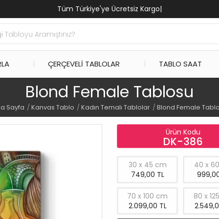
Tüm Türkiye'ye Ücretsiz Kargo
|
RLA
ÇERÇEVELI TABLOLAR
TABLO SAAT
Blond Female Tablosu
a Sayfa
Kanvas Tablo
Kadın Temalı Tablolar
Blond Female Tabl
Ürün Kodu
DK-386
30 x 45 cm
40 x 6
749,00 TL
999,00
70 x 100 cm
80 x 12
2.099,00 TL
2.549,0