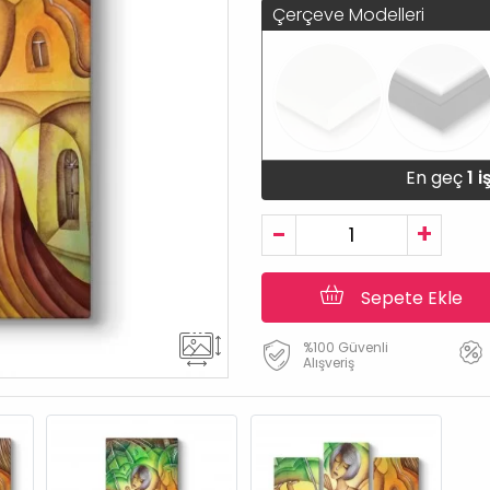
Çerçeve Modelleri
En geç
1 
-
+
Sepete Ekle
%100 Güvenli
Alışveriş