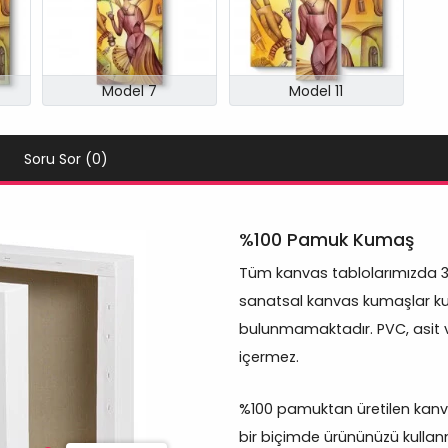
Model 7
Model 11
Soru Sor (0)
%100 Pamuk Kumaş
Tüm kanvas tablolarımızda 
sanatsal kanvas kumaşlar kul
bulunmamaktadır. PVC, asit 
içermez.
%100 pamuktan üretilen kanva
bir biçimde ürününüzü kullan