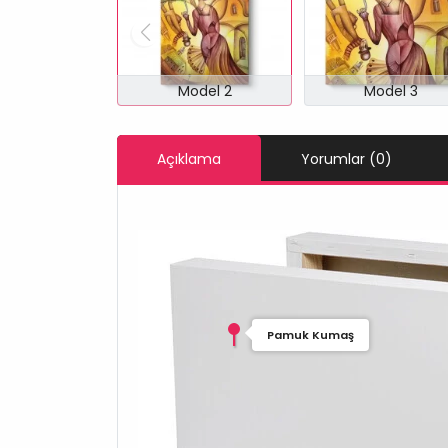
Model 2
Model 3
Açıklama
Yorumlar (0)
Pamuk Kumaş