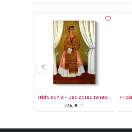
Rene Magritte - Personal Values Tablosu
Frida Kahlo - Dedicated to Leon Trotsky Tablosu
L
749,00 TL