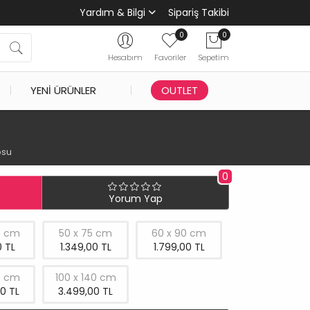
Yardım & Bilgi
Sipariş Takibi
0
0
Hesabım
Favoriler
Sepetim
YENI ÜRÜNLER
OUTLET
osu
0
Yorum Yap
0 cm
50 x 75 cm
60 x 90 cm
 TL
1.349,00 TL
1.799,00 TL
5 cm
100 x 140 cm
0 TL
3.499,00 TL