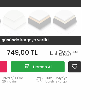
iş gününde
kargoya verilir!
749,00 TL
Tüm Kartlara
12 Taksit
Hemen Al
Havale/EFT'de
Tüm Türkiye'ye
%5 İndirim
Ücretsiz Kargo