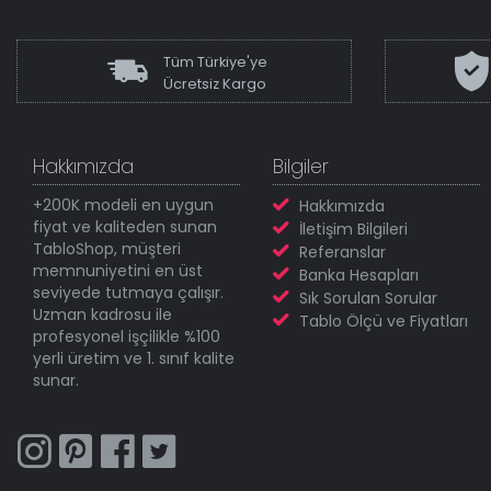
Tüm Türkiye'ye
Ücretsiz Kargo
Hakkımızda
Bilgiler
+200K modeli en uygun
Hakkımızda
fiyat ve kaliteden sunan
İletişim Bilgileri
TabloShop, müşteri
Referanslar
memnuniyetini en üst
Banka Hesapları
seviyede tutmaya çalışır.
Sık Sorulan Sorular
Uzman kadrosu ile
Tablo Ölçü ve Fiyatları
profesyonel işçilikle %100
yerli üretim ve 1. sınıf kalite
sunar.