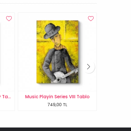
Outlet
Frida Kahlo - Small Monkey Tablosu
Music Playin Series VIII Tablo
Siyah Beya
749,00 TL
749,0