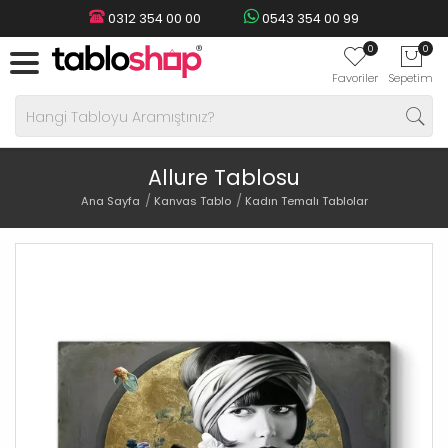
0312 354 00 00
0543 354 00 99
0
0
Favoriler
Sepetim
Allure Tablosu
Ana Sayfa
Kanvas Tablo
Kadın Temalı Tablolar