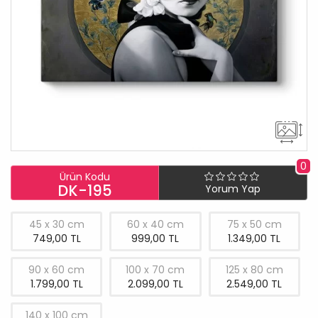
0
Ürün Kodu
DK-195
Yorum Yap
45 x 30 cm
60 x 40 cm
75 x 50 cm
749,00 TL
999,00 TL
1.349,00 TL
90 x 60 cm
100 x 70 cm
125 x 80 cm
1.799,00 TL
2.099,00 TL
2.549,00 TL
140 x 100 cm