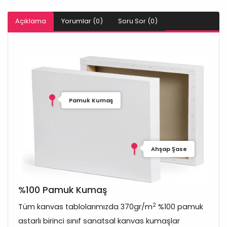
Açıklama
Yorumlar (0)
Soru Sor (0)
Pamuk Kumaş
Ahşap Şase
%100 Pamuk Kumaş
2
Tüm kanvas tablolarımızda 370gr/m
%100 pamuk
astarlı birinci sınıf sanatsal kanvas kumaşlar