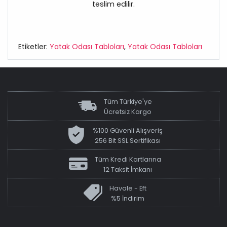
teslim edilir.
Etiketler:
Yatak Odası Tabloları
,
Yatak Odası Tabloları
Tüm Türkiye'ye
Ücretsiz Kargo
%100 Güvenli Alışveriş
256 Bit SSL Sertifikası
Tüm Kredi Kartlarına
12 Taksit İmkanı
Havale - Eft
%5 İndirim