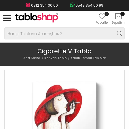
0312 354 00 00
0543 354 00 99
0
0
Favoriler
Sepetim
Cigarette V Tablo
Ana Sayfa
Kanvas Tablo
Kadın Temalı Tablolar