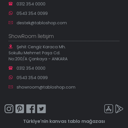
0312 354 0000
0543 354 0099
destek@tabloshop.com
ShowRoom İletişim
Şehit Cengiz Karaca Mh.
Sokullu Mehmet Paşa Cd.
No:200/A Çankaya - ANKARA
0312 354 0000
0543 354 0099
showroom@tabloshop.com
Türkiye'nin
kanvas tablo
mağazası