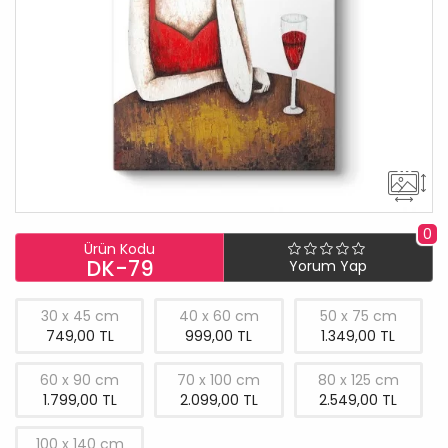
0
Ürün Kodu
DK-79
Yorum Yap
30 x 45 cm
40 x 60 cm
50 x 75 cm
749,00 TL
999,00 TL
1.349,00 TL
60 x 90 cm
70 x 100 cm
80 x 125 cm
1.799,00 TL
2.099,00 TL
2.549,00 TL
100 x 140 cm