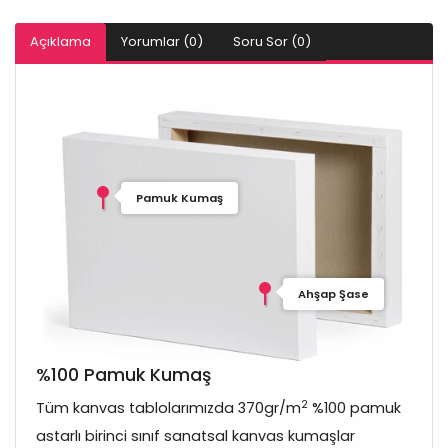
Açıklama
Yorumlar (0)
Soru Sor (0)
Pamuk Kumaş
Ahşap Şase
%100 Pamuk Kumaş
2
Tüm kanvas tablolarımızda 370gr/m
%100 pamuk
astarlı birinci sınıf sanatsal kanvas kumaşlar