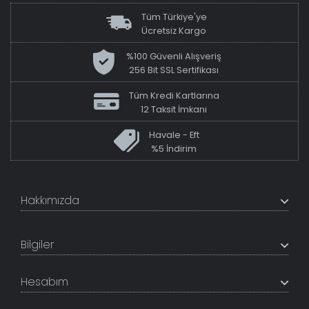
Tüm Türkiye'ye
Ücretsiz Kargo
%100 Güvenli Alışveriş
256 Bit SSL Sertifikası
Tüm Kredi Kartlarına
12 Taksit İmkanı
Havale - Eft
%5 İndirim
Hakkımızda
+200K modeli en uygun fiyat ve kaliteden sunan
TabloShop, müşteri memnuniyetini en üst seviyede
Bilgiler
tutmaya çalışır. Uzman kadrosu ile profesyonel işçilikle
%100 yerli üretim ve 1. sınıf kalite sunar.
Hakkımızda
Hesabım
İletişim Bilgileri
Referanslar
Müşteri Paneli