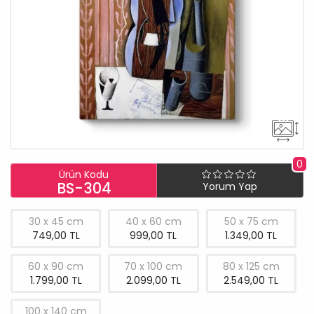
0
Ürün Kodu
BS-304
Yorum Yap
30 x 45 cm
40 x 60 cm
50 x 75 cm
749,00 TL
999,00 TL
1.349,00 TL
60 x 90 cm
70 x 100 cm
80 x 125 cm
1.799,00 TL
2.099,00 TL
2.549,00 TL
100 x 140 cm