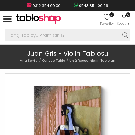
0312 354 00 00
0543 354 00 99
0
0
Favoriler
Sepetim
Juan Gris - Violin Tablosu
Ana Sayfa
Kanvas Tablo
Ünlü Ressamların Tabloları