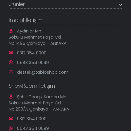
Banka Hesapları
Ürünler
Tüm Siparişlerim
Sık Sorulan Sorular
Sipariş Takibi
Tablo Ölçü ve Fiyatları
Kanvas Tablolar
Geçerli İade Koşulları
İmalat İletişim
Tablonu Sen Tasarla
Mesafeli Satış Sözleşmesi
Tablo Saatler
Gizlilik Güvenlik Politikası
Aydınlar Mh.
Yeni Eklenenler
Sokullu Mehmet Paşa Cd.
En Çok Satılanlar
No:141/B Çankaya - ANKARA
İndirimli Tablolar
0312 354 0000
0543 354 0099
destek@tabloshop.com
ShowRoom İletişim
Şehit Cengiz Karaca Mh.
Sokullu Mehmet Paşa Cd.
No:200/A Çankaya - ANKARA
0312 354 0000
0543 354 0099