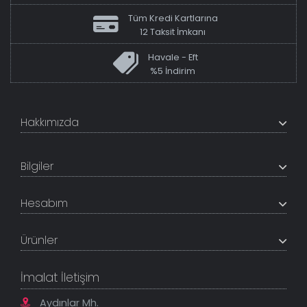
Tüm Kredi Kartlarına
12 Taksit İmkanı
Havale - Eft
%5 İndirim
Hakkımızda
+200K modeli en uygun fiyat ve kaliteden sunan
TabloShop, müşteri memnuniyetini en üst seviyede
Bilgiler
tutmaya çalışır. Uzman kadrosu ile profesyonel işçilikle
%100 yerli üretim ve 1. sınıf kalite sunar.
Hakkımızda
Hesabım
İletişim Bilgileri
Referanslar
Müşteri Paneli
Banka Hesapları
Ürünler
Tüm Siparişlerim
Sık Sorulan Sorular
Sipariş Takibi
Tablo Ölçü ve Fiyatları
Kanvas Tablolar
Geçerli İade Koşulları
İmalat İletişim
Tablonu Sen Tasarla
Mesafeli Satış Sözleşmesi
Tablo Saatler
Gizlilik Güvenlik Politikası
Aydınlar Mh.