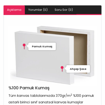
Açıklama
Yorumlar (0)
Soru Sor (0)
Pamuk Kumaş
Ahşap Şase
%100 Pamuk Kumaş
2
Tüm kanvas tablolarımızda 370gr/m
%100 pamuk
astarlı birinci sınıf sanatsal kanvas kumaşlar