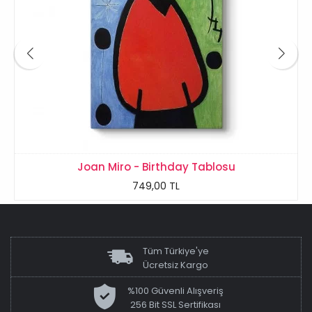
Joan Miro - Birthday‏ Tablosu
749,00 TL
Tüm Türkiye'ye
Ücretsiz Kargo
%100 Güvenli Alışveriş
256 Bit SSL Sertifikası