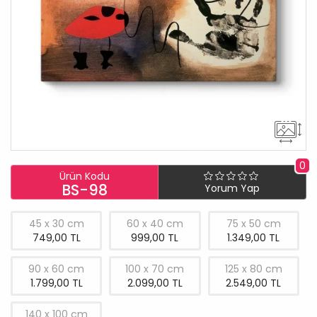
0
Ürün Kodu
BS-98
Yorum Yap
45 x 30 cm
60 x 40 cm
75 x 50 cm
749,00 TL
999,00 TL
1.349,00 TL
90 x 60 cm
100 x 70 cm
125 x 80 cm
1.799,00 TL
2.099,00 TL
2.549,00 TL
140 x 100 cm