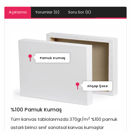
Açıklama
Yorumlar (0)
Soru Sor (0)
Pamuk Kumaş
Ahşap Şase
%100 Pamuk Kumaş
2
Tüm kanvas tablolarımızda 370gr/m
%100 pamuk
astarlı birinci sınıf sanatsal kanvas kumaşlar