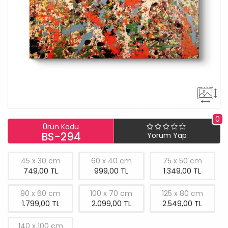
0
Ürün Kodu
BS-294
Yorum Yap
45 x 30 cm
60 x 40 cm
75 x 50 cm
749,00 TL
999,00 TL
1.349,00 TL
90 x 60 cm
100 x 70 cm
125 x 80 cm
1.799,00 TL
2.099,00 TL
2.549,00 TL
140 x 100 cm