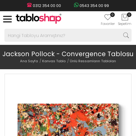
0312 354 00 00
0543 354 00 99
0
0
Favoriler
Sepetim
Jackson Pollock - Convergence Tablosu
Ana Sayfa
Kanvas Tablo
Ünlü Ressamların Tabloları