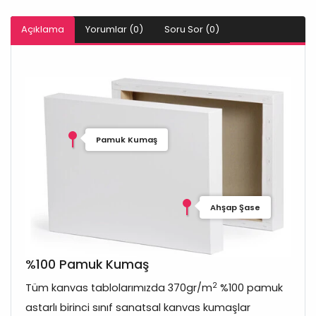
Açıklama
Yorumlar (0)
Soru Sor (0)
Pamuk Kumaş
Ahşap Şase
%100 Pamuk Kumaş
2
Tüm kanvas tablolarımızda 370gr/m
%100 pamuk
astarlı birinci sınıf sanatsal kanvas kumaşlar