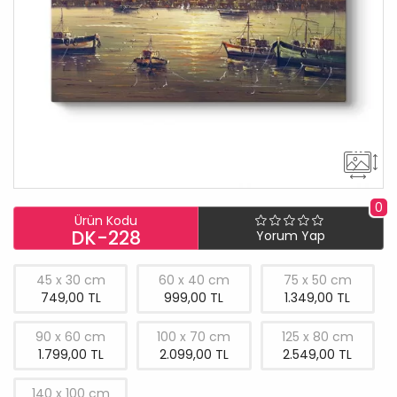
0
Ürün Kodu
DK-228
Yorum Yap
45 x 30 cm
60 x 40 cm
75 x 50 cm
749,00 TL
999,00 TL
1.349,00 TL
90 x 60 cm
100 x 70 cm
125 x 80 cm
1.799,00 TL
2.099,00 TL
2.549,00 TL
140 x 100 cm