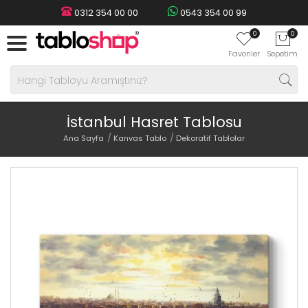
0312 354 00 00
0543 354 00 99
0
0
Favoriler
Sepetim
İstanbul Hasret Tablosu
Ana Sayfa
Kanvas Tablo
Dekoratif Tablolar