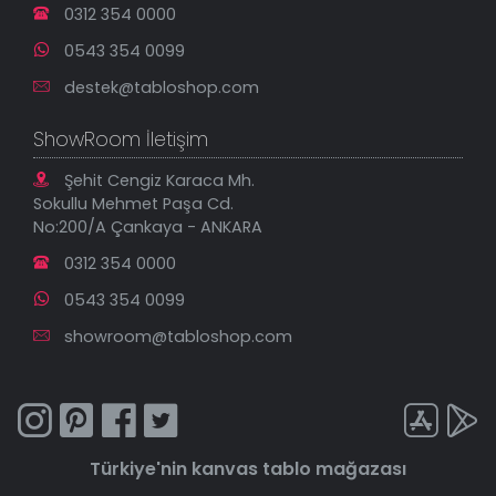
0312 354 0000
0543 354 0099
destek@tabloshop.com
ShowRoom İletişim
Şehit Cengiz Karaca Mh.
Sokullu Mehmet Paşa Cd.
No:200/A Çankaya - ANKARA
0312 354 0000
0543 354 0099
showroom@tabloshop.com
Türkiye'nin
kanvas tablo
mağazası