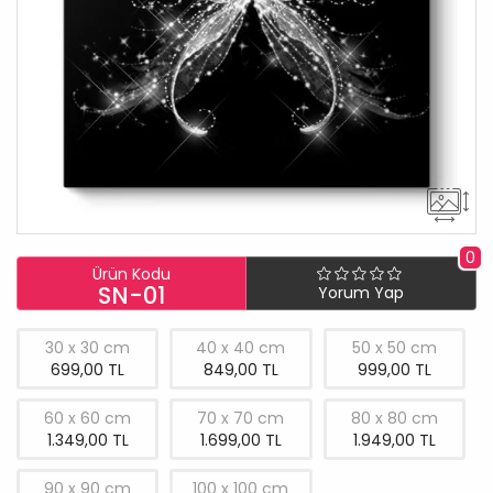
0
Ürün Kodu
SN-01
Yorum Yap
30 x 30 cm
40 x 40 cm
50 x 50 cm
699,00 TL
849,00 TL
999,00 TL
60 x 60 cm
70 x 70 cm
80 x 80 cm
1.349,00 TL
1.699,00 TL
1.949,00 TL
90 x 90 cm
100 x 100 cm