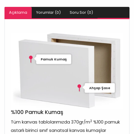
Açıklama
Yorumlar (0)
Soru Sor (0)
Pamuk Kumaş
Ahşap Şase
%100 Pamuk Kumaş
2
Tüm kanvas tablolarımızda 370gr/m
%100 pamuk
astarlı birinci sınıf sanatsal kanvas kumaşlar