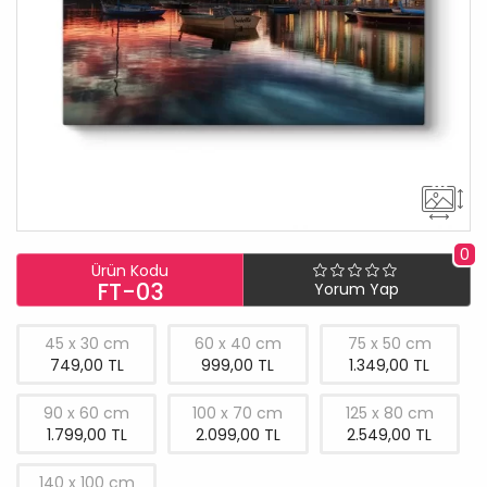
0
Ürün Kodu
FT-03
Yorum Yap
45 x 30 cm
60 x 40 cm
75 x 50 cm
749,00 TL
999,00 TL
1.349,00 TL
90 x 60 cm
100 x 70 cm
125 x 80 cm
1.799,00 TL
2.099,00 TL
2.549,00 TL
140 x 100 cm