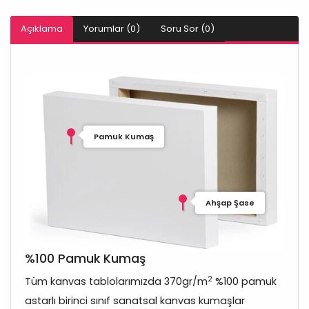
Açıklama
Yorumlar (0)
Soru Sor (0)
Pamuk Kumaş
Ahşap Şase
%100 Pamuk Kumaş
2
Tüm kanvas tablolarımızda 370gr/m
%100 pamuk
astarlı birinci sınıf sanatsal kanvas kumaşlar