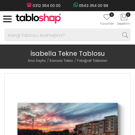
0312 354 00 00
0543 354 00 99
0
0
Favoriler
Sepetim
İsabella Tekne Tablosu
Ana Sayfa
Kanvas Tablo
Fotoğraf Tabloları