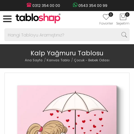
0312 354 00 00
0543 354 00 99
0
0
Favoriler
Sepetim
Kalp Yağmuru Tablosu
Ana Sayfa
Kanvas Tablo
Çocuk - Bebek Odası