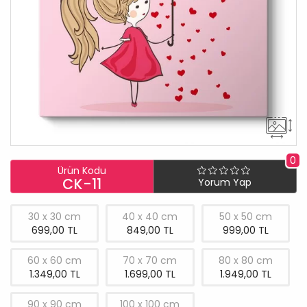
0
Ürün Kodu
CK-11
Yorum Yap
30 x 30 cm
40 x 40 cm
50 x 50 cm
699,00 TL
849,00 TL
999,00 TL
60 x 60 cm
70 x 70 cm
80 x 80 cm
1.349,00 TL
1.699,00 TL
1.949,00 TL
90 x 90 cm
100 x 100 cm