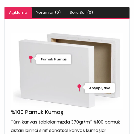
Açıklama
Yorumlar (0)
Soru Sor (0)
Pamuk Kumaş
Ahşap Şase
%100 Pamuk Kumaş
2
Tüm kanvas tablolarımızda 370gr/m
%100 pamuk
astarlı birinci sınıf sanatsal kanvas kumaşlar