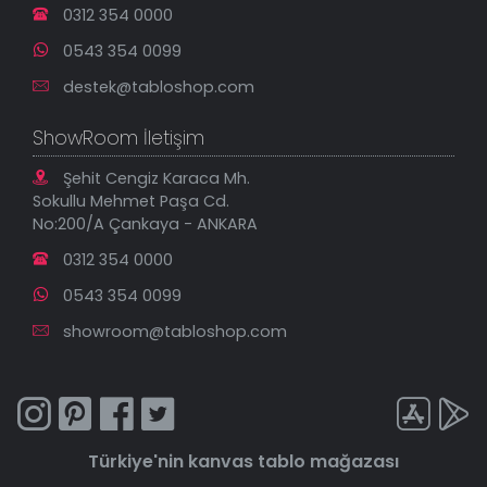
0312 354 0000
0543 354 0099
destek@tabloshop.com
ShowRoom İletişim
Şehit Cengiz Karaca Mh.
Sokullu Mehmet Paşa Cd.
No:200/A Çankaya - ANKARA
0312 354 0000
0543 354 0099
showroom@tabloshop.com
Türkiye'nin
kanvas tablo
mağazası