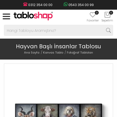
0312 354 00 00
0543 354 00 99
0
0
Favoriler
Sepetim
Hayvan Başlı İnsanlar Tablosu
Ana Sayfa
Kanvas Tablo
Fotoğraf Tabloları