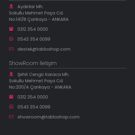
Tablo Saatler
Gizlilik Güvenlik Politikası
Aydınlar Mh.
Yeni Eklenenler
Sokullu Mehmet Paşa Cd.
En Çok Satılanlar
No:141/B Çankaya - ANKARA
İndirimli Tablolar
0312 354 0000
0543 354 0099
destek@tabloshop.com
ShowRoom İletişim
Şehit Cengiz Karaca Mh.
Sokullu Mehmet Paşa Cd.
No:200/A Çankaya - ANKARA
0312 354 0000
0543 354 0099
showroom@tabloshop.com