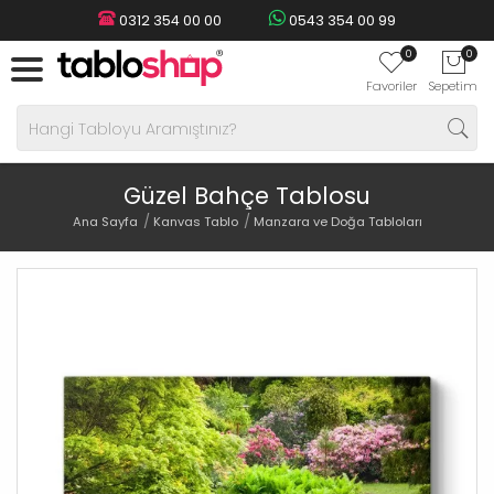
0312 354 00 00
0543 354 00 99
0
0
Favoriler
Sepetim
Güzel Bahçe Tablosu
Ana Sayfa
Kanvas Tablo
Manzara ve Doğa Tabloları