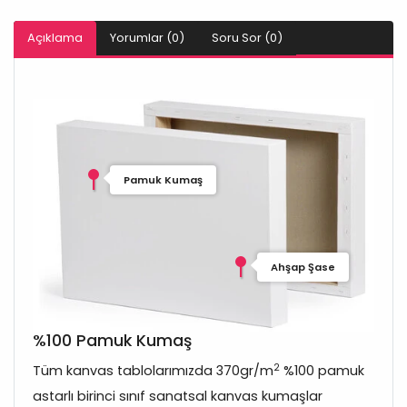
Açıklama
Yorumlar (0)
Soru Sor (0)
Pamuk Kumaş
Ahşap Şase
%100 Pamuk Kumaş
2
Tüm kanvas tablolarımızda 370gr/m
%100 pamuk
astarlı birinci sınıf sanatsal kanvas kumaşlar