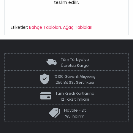
teslim edilir.
Etiketler:
Bahçe Tabloları
,
Ağaç Tabloları
Tüm Türkiye'ye
Ücretsiz Kargo
%100 Güvenli Alışveriş
256 Bit SSL Sertifikası
Tüm Kredi Kartlarına
12 Taksit İmkanı
Havale - Eft
%5 İndirim