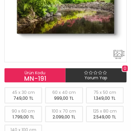
0
Ürün Kodu
MN-191
Yorum Yap
45 x 30 cm
60 x 40 cm
75 x 50 cm
749,00 TL
999,00 TL
1.349,00 TL
90 x 60 cm
100 x 70 cm
125 x 80 cm
1.799,00 TL
2.099,00 TL
2.549,00 TL
140 x 100 cm