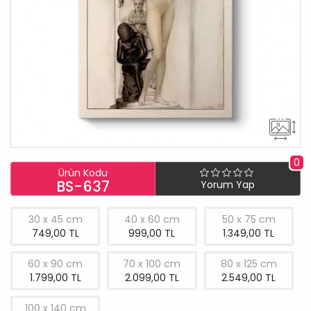
0
Ürün Kodu
BS-637
Yorum Yap
30 x 45 cm
40 x 60 cm
50 x 75 cm
749,00 TL
999,00 TL
1.349,00 TL
60 x 90 cm
70 x 100 cm
80 x 125 cm
1.799,00 TL
2.099,00 TL
2.549,00 TL
100 x 140 cm