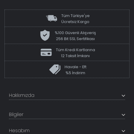
Tüm Türkiye'ye
Ücretsiz Kargo
%100 Güvenli Alışveriş
256 Bit SSL Sertifikası
Tüm Kredi Kartlarına
12 Taksit İmkanı
Havale - Eft
%5 İndirim
Hakkımızda
+200K modeli en uygun fiyat ve kaliteden sunan
TabloShop, müşteri memnuniyetini en üst seviyede
Bilgiler
tutmaya çalışır. Uzman kadrosu ile profesyonel işçilikle
%100 yerli üretim ve 1. sınıf kalite sunar.
Hakkımızda
Hesabım
İletişim Bilgileri