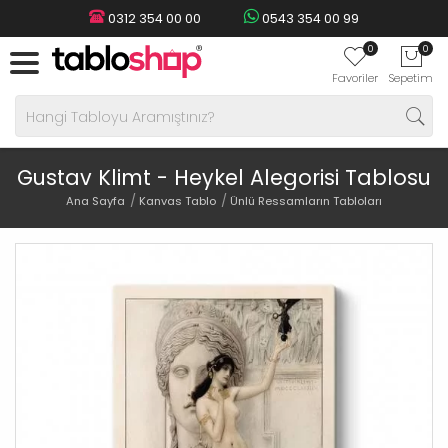
0312 354 00 00
0543 354 00 99
0
0
Favoriler
Sepetim
Gustav Klimt - Heykel Alegorisi Tablosu
Ana Sayfa
Kanvas Tablo
Ünlü Ressamların Tabloları