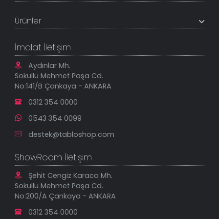
Referanslar
Müşteri Paneli
Banka Hesapları
Ürünler
Tüm Siparişlerim
Sık Sorulan Sorular
Sipariş Takibi
Tablo Ölçü ve Fiyatları
Kanvas Tablolar
Geçerli İade Koşulları
İmalat İletişim
Tablonu Sen Tasarla
Mesafeli Satış Sözleşmesi
Tablo Saatler
Gizlilik Güvenlik Politikası
Aydınlar Mh.
Yeni Eklenenler
Sokullu Mehmet Paşa Cd.
En Çok Satılanlar
No:141/B Çankaya - ANKARA
İndirimli Tablolar
0312 354 0000
0543 354 0099
destek@tabloshop.com
ShowRoom İletişim
Şehit Cengiz Karaca Mh.
Sokullu Mehmet Paşa Cd.
No:200/A Çankaya - ANKARA
0312 354 0000