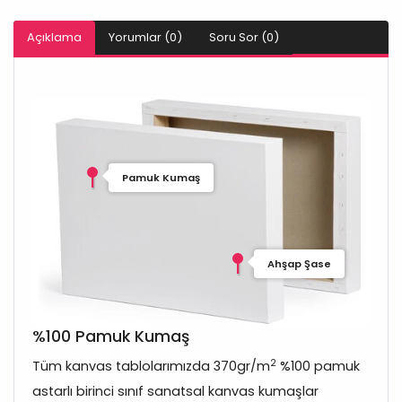
Açıklama
Yorumlar (0)
Soru Sor (0)
Pamuk Kumaş
Ahşap Şase
%100 Pamuk Kumaş
2
Tüm kanvas tablolarımızda 370gr/m
%100 pamuk
astarlı birinci sınıf sanatsal kanvas kumaşlar