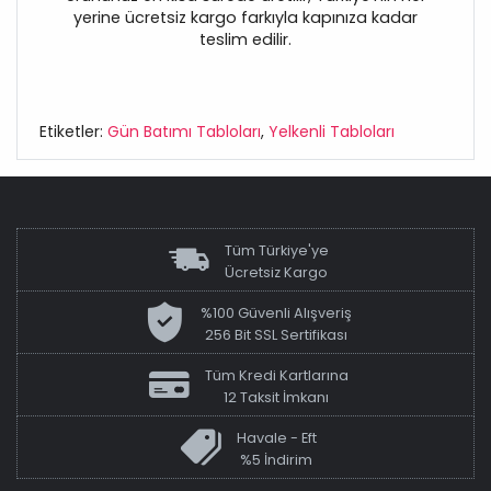
yerine ücretsiz kargo farkıyla kapınıza kadar
teslim edilir.
Etiketler:
Gün Batımı Tabloları
,
Yelkenli Tabloları
Tüm Türkiye'ye
Ücretsiz Kargo
%100 Güvenli Alışveriş
256 Bit SSL Sertifikası
Tüm Kredi Kartlarına
12 Taksit İmkanı
Havale - Eft
%5 İndirim