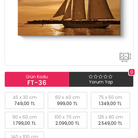
0
Ürün Kodu
FT-36
Yorum Yap
45 x 30 cm
60 x 40 cm
75 x 50 cm
749,00 TL
999,00 TL
1.349,00 TL
90 x 60 cm
100 x 70 cm
125 x 80 cm
1.799,00 TL
2.099,00 TL
2.549,00 TL
140 x 100 cm