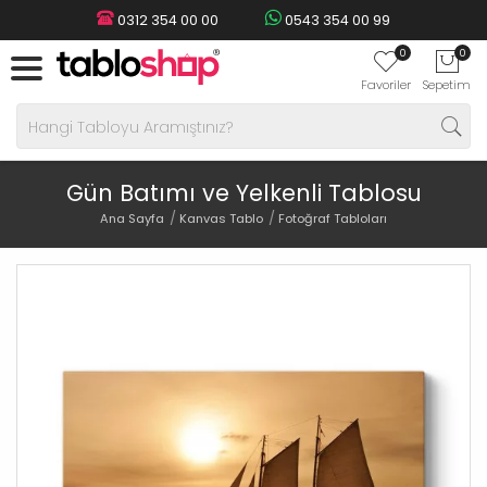
0312 354 00 00
0543 354 00 99
0
0
Favoriler
Sepetim
Gün Batımı ve Yelkenli Tablosu
Ana Sayfa
Kanvas Tablo
Fotoğraf Tabloları