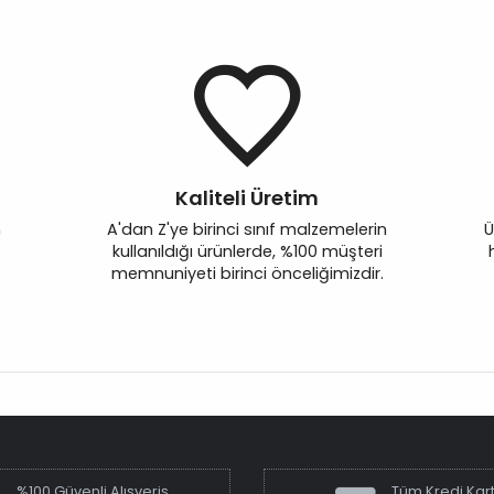
Kaliteli Üretim
n
A'dan Z'ye birinci sınıf malzemelerin
Ü
kullanıldığı ürünlerde, %100 müşteri
memnuniyeti birinci önceliğimizdir.
%100 Güvenli Alışveriş
Tüm Kredi Kart