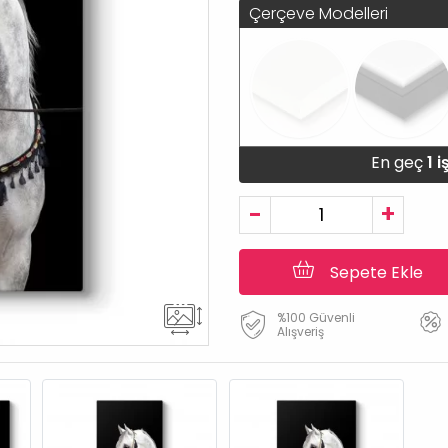
Çerçeve Modelleri
En geç
1 
-
+
Sepete Ekle
%100 Güvenli
Alışveriş