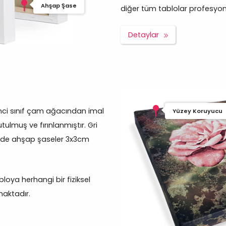
Ahşap Şase
diğer tüm tablolar profesyonel 
Detaylar
inci sınıf çam ağacından imal
Yüzey Koruyucu
tulmuş ve fırınlanmıştır. Gri
erde ahşap şaseler 3x3cm
oya herhangi bir fiziksel
aktadır.