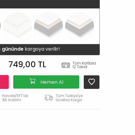
iş gününde
kargoya verilir!
749,00 TL
Tüm Kartlara
12 Taksit
Hemen Al
Havale/EFT'de
Tüm Türkiye'ye
%5 İndirim
Ücretsiz Kargo