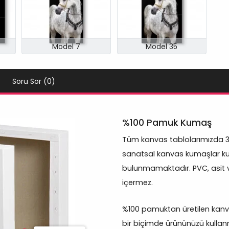
Model 7
Model 35
Soru Sor (0)
%100 Pamuk Kumaş
Tüm kanvas tablolarımızda 
sanatsal kanvas kumaşlar kul
bulunmamaktadır. PVC, asit 
içermez.
%100 pamuktan üretilen kanva
bir biçimde ürününüzü kullan