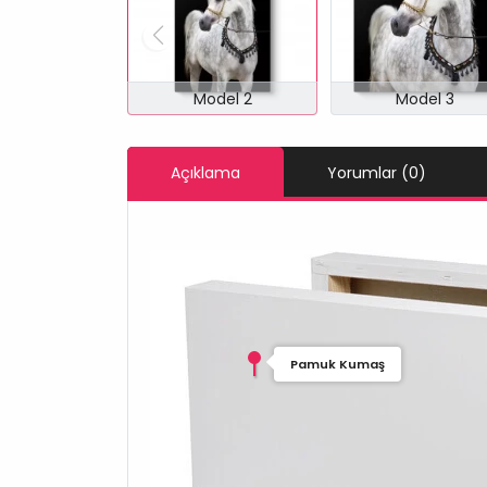
Model 2
Model 3
Açıklama
Yorumlar (0)
Pamuk Kumaş