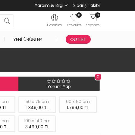
Yardım & Bilgi
Sipariş Takibi
0
0
Hesabım
Favoriler
Sepetim
YENI ÜRÜNLER
OUTLET
0
Yorum Yap
0 cm
50 x 75 cm
60 x 90 cm
 TL
1.349,00 TL
1.799,00 TL
5 cm
100 x 140 cm
0 TL
3.499,00 TL