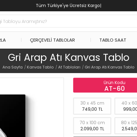
Tüm Türkiye'ye Ücretsiz Kargo
|
RLA
ÇERÇEVELI TABLOLAR
TABLO SAAT
Gri Arap Atı Kanvas Tablo
Ana Sayfa
Kanvas Tablo
At Tabloları
Gri Arap Atı Kanvas Tablo
Ürün Kodu
AT-60
30 x 45 cm
40 x 6
749,00 TL
999,00
70 x 100 cm
80 x 12
2.099,00 TL
2.549,0