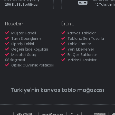
256 Bit SSL Sertifikası
12 Taksit İm
Hesabım
Ürünler
Müşteri Paneli
Kanvas Tablolar
Tüm Siparişlerim
Tablonu Sen Tasarla
Sipariş Takibi
Tablo Saatler
Geçerli İade Koşulları
Yeni Eklenenler
Mesafeli Satış
En Çok Satılanlar
Sözleşmesi
İndirimli Tablolar
Gizlilik Güvenlik Politikası
Türkiye'nin
kanvas tablo
mağazası