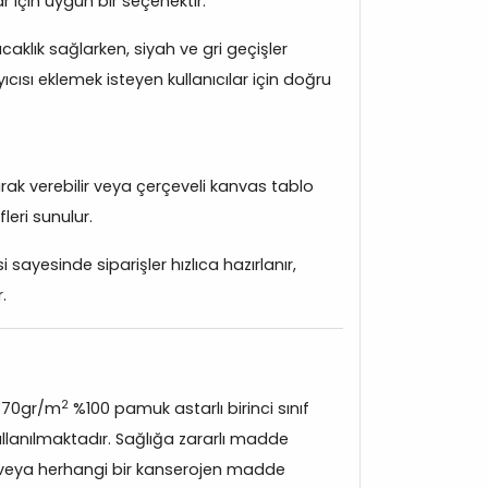
r için uygun bir seçenektir.
caklık sağlarken, siyah ve gri geçişler
sı eklemek isteyen kullanıcılar için doğru
arak verebilir veya çerçeveli kanvas tablo
leri sunulur.
ayesinde siparişler hızlıca hazırlanır,
.
2
370gr/m
%100 pamuk astarlı birinci sınıf
lanılmaktadır. Sağlığa zararlı madde
veya herhangi bir kanserojen madde