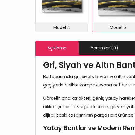
Model 4
Model 5
Açıklama
Yorumlar (0)
Gri, Siyah ve Altın B
Bu tasarımda gri, siyah, beyaz ve altın tonl
geçişlerle birlikte kompozisyona net bir vu
Görselin ana karakteri, geniş yatay hareket
dikkat çekici bir vurgu eklerken, gri ve si
dijital baskı tasarımının parçasıdır; ürün
Yatay Bantlar ve Modern Ren