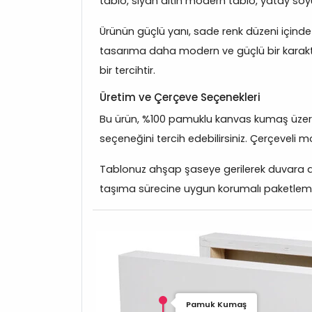
tablo, siyah altın modern tablo, yatay soyu
Ürünün güçlü yanı, sade renk düzeni içinde n
tasarıma daha modern ve güçlü bir karakte
bir tercihtir.
Üretim ve Çerçeve Seçenekleri
Bu ürün, %100 pamuklu kanvas kumaş üzerine 
seçeneğini tercih edebilirsiniz. Çerçeveli m
Tablonuz ahşap şaseye gerilerek duvara asıl
taşıma sürecine uygun korumalı paketleme ile
Pamuk Kumaş