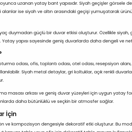
unca uzanan yatay bant yapısıdır. Siyah geçişler görsele derinl
i alanlar ise siyah ve altın arasındaki geçişi yumuşatarak ürünü
ç duymadan güçlü bir duvar etkisi oluşturur. Özellikle siyah, gri v
ar. Yatay yapısı sayesinde geniş duvarlarda daha dengeli ve ne
?
, oturma odası, ofis, toplantı odası, otel odası, resepsiyon al
ılabilir. Siyah metal detaylar, gri koltuklar, açık renkli duvarla
r.
ışma masası arkası ve geniş duvar yüzeyleri için uygun yatay form
kanlarda daha bütünlüklü ve seçkin bir atmosfer sağlar.
r İçin
k, yön ve kompozisyon dengesiyle dekoratif etki oluşturur. Bu mode