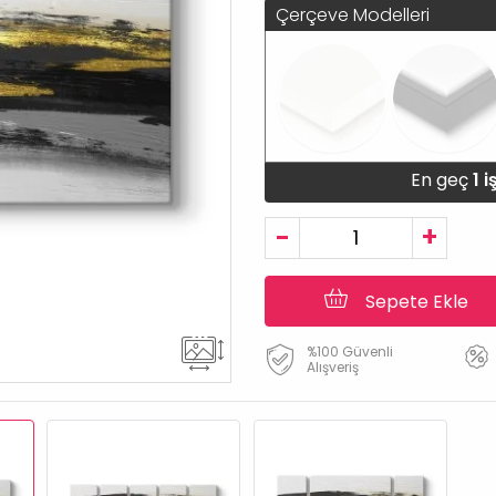
Çerçeve Modelleri
En geç
1 
-
+
Sepete Ekle
%100 Güvenli
Alışveriş