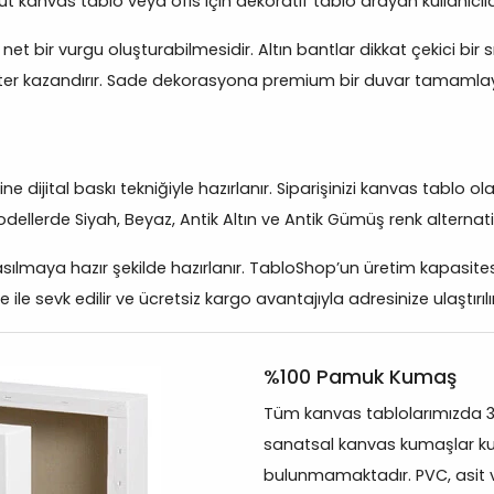
t kanvas tablo veya ofis için dekoratif tablo arayan kullanıcıla
et bir vurgu oluşturabilmesidir. Altın bantlar dikkat çekici bir sı
r kazandırır. Sade dekorasyona premium bir duvar tamamlayıcı
dijital baskı tekniğiyle hazırlanır. Siparişinizi kanvas tablo ol
odellerde Siyah, Beyaz, Antik Altın ve Antik Gümüş renk alternatif
maya hazır şekilde hazırlanır. TabloShop’un üretim kapasitesi s
 sevk edilir ve ücretsiz kargo avantajıyla adresinize ulaştırılır
%100 Pamuk Kumaş
Tüm kanvas tablolarımızda 
sanatsal kanvas kumaşlar kul
bulunmamaktadır. PVC, asit 