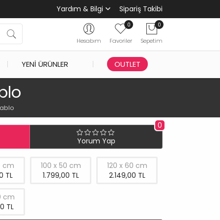
Yardım & Bilgi
Sipariş Takibi
0
0
Hesabım
Favoriler
Sepetim
YENI ÜRÜNLER
OUTLET
blo
Tablo
0
Yorum Yap
0 cm
100 x 50 cm
120 x 60 cm
0 TL
1.799,00 TL
2.149,00 TL
0 cm
0 TL