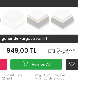
iş gününde
kargoya verilir!
949,00 TL
Tüm Kartlara
12 Taksit
Hemen Al
Havale/EFT'de
Tüm Türkiye'ye
%5 İndirim
Ücretsiz Kargo