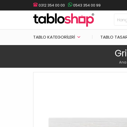
0312 354 00 00
0543 354 00 99
TABLO KATEGORILERI
TABLO TASA
Gr
Ana