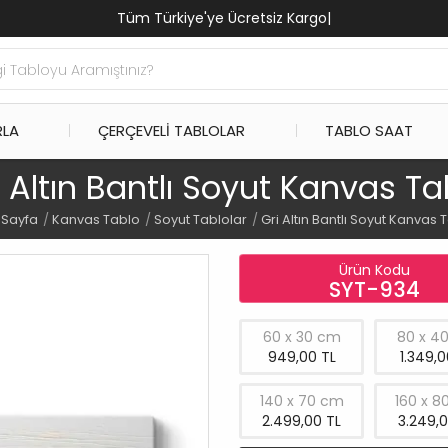
Tüm Türkiye'ye Ücretsiz Kar
|
RLA
ÇERÇEVELI TABLOLAR
TABLO SAAT
i Altın Bantlı Soyut Kanvas Ta
 Sayfa
Kanvas Tablo
Soyut Tablolar
Gri Altın Bantlı Soyut Kanvas 
Ürün Kodu
SYT-934
60 x 30 cm
80 x 4
949,00 TL
1.349,0
140 x 70 cm
160 x 8
2.499,00 TL
3.249,0