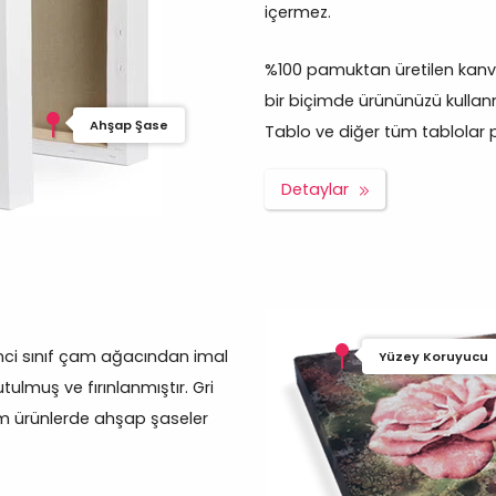
içermez.
%100 pamuktan üretilen kanva
bir biçimde ürününüzü kullanm
Ahşap Şase
Tablo ve diğer tüm tablolar pro
Detaylar
inci sınıf çam ağacından imal
Yüzey Koruyucu
tulmuş ve fırınlanmıştır. Gri
üm ürünlerde ahşap şaseler