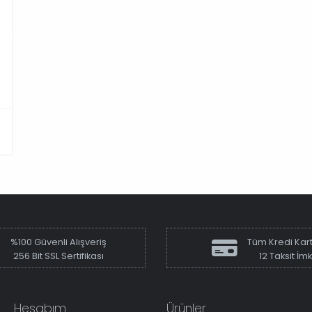
%100 Güvenli Alışveriş
Tüm Kredi Kart
256 Bit SSL Sertifikası
12 Taksit İm
Hesabım
Ürünler