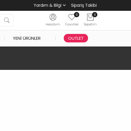
Yardım & Bilgi
Sipariş Takibi
0
0
Hesabım
Favoriler
Sepetim
YENI ÜRÜNLER
OUTLET