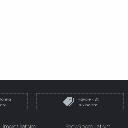
larına
Havale - Eft
kanı
%5 İndirim
İmalat İletişim
ShowRoom İletişim