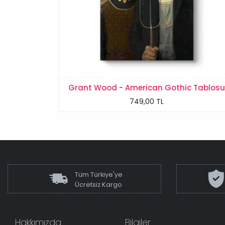
Grant Wood - American Gothic Tablosu
749,00 TL
Tüm Türkiye'ye
Ücretsiz Kargo
Hakkımızda
Bilgiler