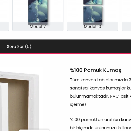
Model 7
Model 10
Soru Sor (0)
%100 Pamuk Kumaş
Tüm kanvas tablolarımızda 
sanatsal kanvas kumaşlar kul
bulunmamaktadır. PVC, asit 
içermez.
%100 pamuktan üretilen kanva
bir biçimde ürününüzü kullan