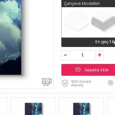
Çerçeve Modelleri
En geç
1 
-
+
Sepete Ekle
%100 Güvenli
Alışveriş