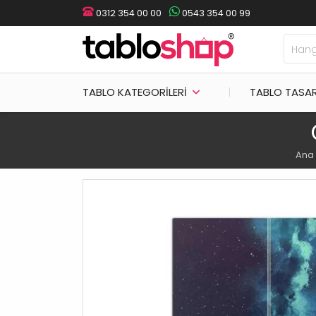
0312 354 00 00
0543 354 00 99
TABLO KATEGORILERI
TABLO TASA
Ana