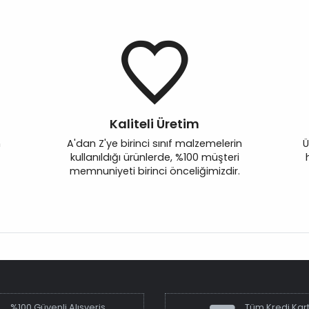
Kaliteli Üretim
n
A'dan Z'ye birinci sınıf malzemelerin
Ü
kullanıldığı ürünlerde, %100 müşteri
memnuniyeti birinci önceliğimizdir.
%100 Güvenli Alışveriş
Tüm Kredi Kart