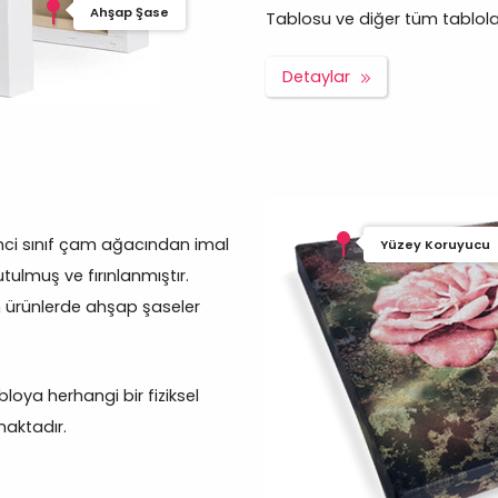
Ahşap Şase
Tablosu ve diğer tüm tablolar p
Detaylar
inci sınıf çam ağacından imal
Yüzey Koruyucu
tulmuş ve fırınlanmıştır.
 ürünlerde ahşap şaseler
oya herhangi bir fiziksel
aktadır.