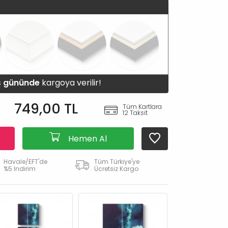
iş gününde
kargoya verilir!
749,00 TL
Tüm Kartlara
12 Taksit
Hemen Al
Havale/EFT'de
Tüm Türkiye'ye
%5 İndirim
Ücretsiz Kargo