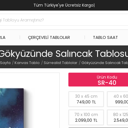
Tüm Türkiye'ye Ücretsiz Kargo
|
RLA
ÇERÇEVELI TABLOLAR
TABLO SAAT
Gökyüzünde Salıncak Tablos
 Sayfa
Kanvas Tablo
Sürrealist Tablolar
Gökyüzünde Salıncak Ta
Ürün Kodu
SR-40
30 x 45 cm
40 x 6
749,00 TL
999,00
70 x 100 cm
80 x 12
2.099,00 TL
2.549,0