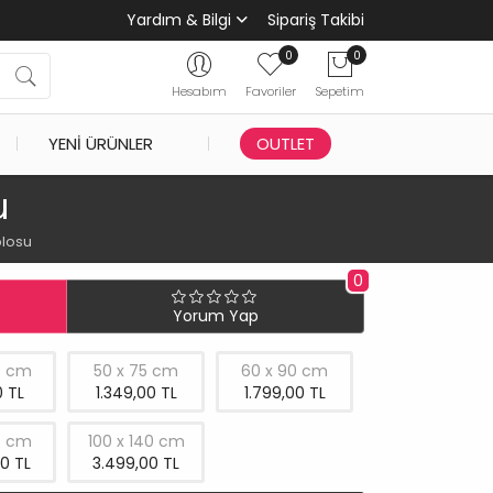
Yardım & Bilgi
Sipariş Takibi
0
0
Hesabım
Favoriler
Sepetim
YENI ÜRÜNLER
OUTLET
u
blosu
0
Yorum Yap
0 cm
50 x 75 cm
60 x 90 cm
 TL
1.349,00 TL
1.799,00 TL
5 cm
100 x 140 cm
0 TL
3.499,00 TL