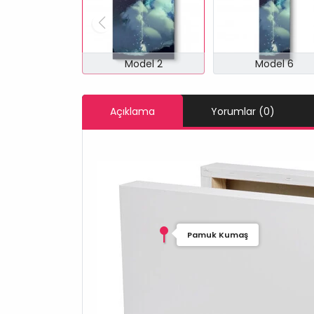
Model 2
Model 6
Açıklama
Yorumlar (0)
Pamuk Kumaş