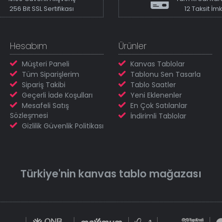
256 Bit SSL Sertifikası
12 Taksit İm
Hesabım
Ürünler
Müşteri Paneli
Kanvas Tablolar
Tüm Siparişlerim
Tablonu Sen Tasarla
Sipariş Takibi
Tablo Saatler
Geçerli İade Koşulları
Yeni Eklenenler
Mesafeli Satış
En Çok Satılanlar
Sözleşmesi
İndirimli Tablolar
Gizlilik Güvenlik Politikası
Türkiye'nin
kanvas tablo
mağazası