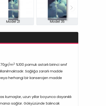
Model 21
Model 35
2
370gr/m
%100 pamuk astarlı birinci sınıf
lanılmaktadır. Sağlığa zararlı madde
veya herhangi bir kanserojen madde
s kumaşlar, uzun yıllar boyunca dayanıklı
manızı sağlar. Gökyüzünde Salıncak