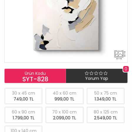
0
Ürün Kodu
SYT-828
Yorum Yap
30 x 45 cm
40 x 60 cm
50 x 75 cm
749,00 TL
999,00 TL
1.349,00 TL
60 x 90 cm
70 x 100 cm
80 x 125 cm
1.799,00 TL
2.099,00 TL
2.549,00 TL
100 x 140 cm