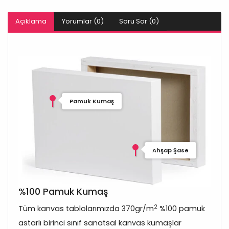
Açıklama
Yorumlar (0)
Soru Sor (0)
Pamuk Kumaş
Ahşap Şase
%100 Pamuk Kumaş
2
Tüm kanvas tablolarımızda 370gr/m
%100 pamuk
astarlı birinci sınıf sanatsal kanvas kumaşlar