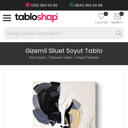
0312 354 00 00
0543 354 00 99
0
0
Favoriler
Sepetim
Gizemli Siluet Soyut Tablo
Ana Sayfa
Kanvas Tablo
Soyut Tablolar