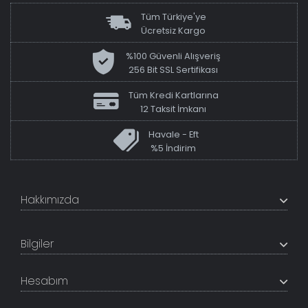
Tüm Türkiye'ye
Ücretsiz Kargo
%100 Güvenli Alışveriş
256 Bit SSL Sertifikası
Tüm Kredi Kartlarına
12 Taksit İmkanı
Havale - Eft
%5 İndirim
Hakkımızda
+200K modeli en uygun fiyat ve kaliteden sunan
TabloShop, müşteri memnuniyetini en üst seviyede
Bilgiler
tutmaya çalışır. Uzman kadrosu ile profesyonel işçilikle
%100 yerli üretim ve 1. sınıf kalite sunar.
Hakkımızda
Hesabım
İletişim Bilgileri
Referanslar
Müşteri Paneli