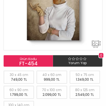
0
Ürün Kodu
FT-454
Yorum Yap
30 x 45 cm
40 x 60 cm
50 x 75 cm
749,00 TL
999,00 TL
1.349,00 TL
60 x 90 cm
70 x 100 cm
80 x 125 cm
1.799,00 TL
2.099,00 TL
2.549,00 TL
100 x 140 cm