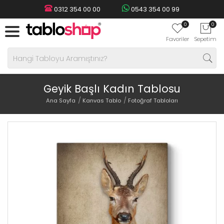
0312 354 00 00
0543 354 00 99
0
0
Favoriler
Sepetim
Geyik Başlı Kadın Tablosu
Ana Sayfa
Kanvas Tablo
Fotoğraf Tabloları