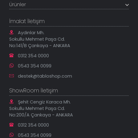
Banka Hesapları
Ürünler
Tüm Siparişlerim
Sık Sorulan Sorular
Sipariş Takibi
Tablo Ölçü ve Fiyatları
Kanvas Tablolar
Geçerli İade Koşulları
İmalat İletişim
Tablonu Sen Tasarla
Mesafeli Satış Sözleşmesi
Tablo Saatler
Gizlilik Güvenlik Politikası
Aydınlar Mh.
Yeni Eklenenler
Sokullu Mehmet Paşa Cd.
En Çok Satılanlar
No:141/B Çankaya - ANKARA
İndirimli Tablolar
0312 354 0000
0543 354 0099
destek@tabloshop.com
ShowRoom İletişim
Şehit Cengiz Karaca Mh.
Sokullu Mehmet Paşa Cd.
No:200/A Çankaya - ANKARA
0312 354 0000
0543 354 0099