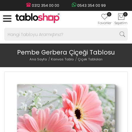
0312 354 00 00
0543 354 00 99
0
0
Favoriler
Sepetim
Pembe Gerbera Çiçeği Tablosu
Ana Sayfa
Kanvas Tablo
Çiçek Tabloları