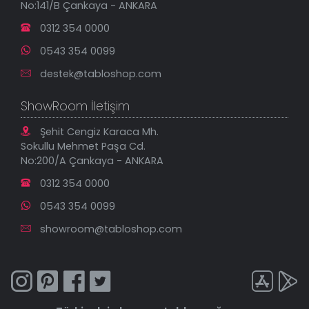
No:141/B Çankaya - ANKARA
İndirimli Tablolar
0312 354 0000
0543 354 0099
destek@tabloshop.com
ShowRoom İletişim
Şehit Cengiz Karaca Mh.
Sokullu Mehmet Paşa Cd.
No:200/A Çankaya - ANKARA
0312 354 0000
0543 354 0099
showroom@tabloshop.com