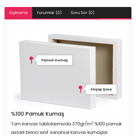
Açıklama
Yorumlar (0)
Soru Sor (0)
Pamuk Kumaş
Ahşap Şase
%100 Pamuk Kumaş
2
Tüm kanvas tablolarımızda 370gr/m
%100 pamuk
astarlı birinci sınıf sanatsal kanvas kumaşlar