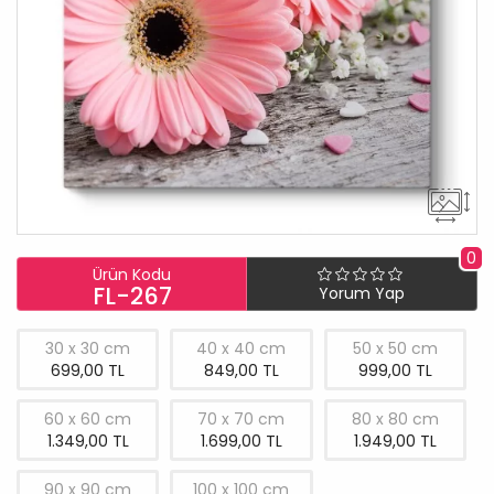
0
Ürün Kodu
FL-267
Yorum Yap
30 x 30 cm
40 x 40 cm
50 x 50 cm
699,00 TL
849,00 TL
999,00 TL
60 x 60 cm
70 x 70 cm
80 x 80 cm
1.349,00 TL
1.699,00 TL
1.949,00 TL
90 x 90 cm
100 x 100 cm