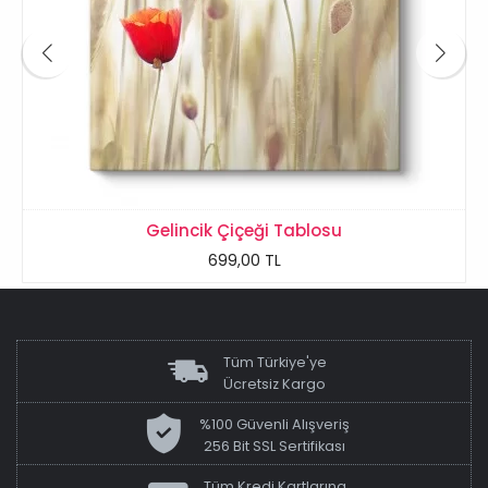
Gelincik Çiçeği Tablosu
699,00 TL
Tüm Türkiye'ye
Ücretsiz Kargo
%100 Güvenli Alışveriş
256 Bit SSL Sertifikası
Tüm Kredi Kartlarına