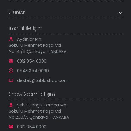
Referanslar
Müşteri Paneli
Banka Hesapları
Ürünler
Tüm Siparişlerim
Sık Sorulan Sorular
Sipariş Takibi
Tablo Ölçü ve Fiyatları
Kanvas Tablolar
Geçerli İade Koşulları
İmalat İletişim
Tablonu Sen Tasarla
Mesafeli Satış Sözleşmesi
Tablo Saatler
Gizlilik Güvenlik Politikası
Aydınlar Mh.
Yeni Eklenenler
Sokullu Mehmet Paşa Cd.
En Çok Satılanlar
No:141/B Çankaya - ANKARA
İndirimli Tablolar
0312 354 0000
0543 354 0099
destek@tabloshop.com
ShowRoom İletişim
Şehit Cengiz Karaca Mh.
Sokullu Mehmet Paşa Cd.
No:200/A Çankaya - ANKARA
0312 354 0000