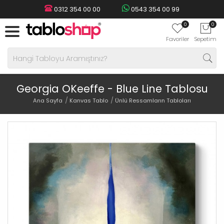
0312 354 00 00
0543 354 00 99
0
0
Favoriler
Sepetim
Georgia OKeeffe - Blue Line Tablosu
Ana Sayfa
Kanvas Tablo
Ünlü Ressamların Tabloları