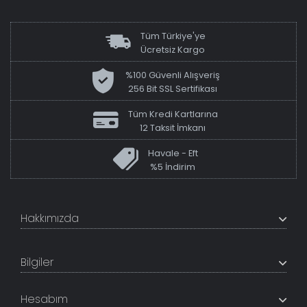
Tüm Türkiye'ye
Ücretsiz Kargo
%100 Güvenli Alışveriş
256 Bit SSL Sertifikası
Tüm Kredi Kartlarına
12 Taksit İmkanı
Havale - Eft
%5 İndirim
Hakkımızda
+200K modeli en uygun fiyat ve kaliteden sunan
TabloShop, müşteri memnuniyetini en üst seviyede
Bilgiler
tutmaya çalışır. Uzman kadrosu ile profesyonel işçilikle
%100 yerli üretim ve 1. sınıf kalite sunar.
Hakkımızda
Hesabım
İletişim Bilgileri