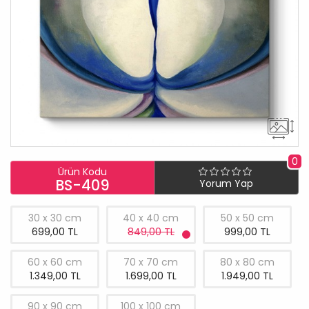
0
Ürün Kodu
BS-409
Yorum Yap
30 x 30 cm
40 x 40 cm
50 x 50 cm
699,00 TL
849,00 TL
999,00 TL
60 x 60 cm
70 x 70 cm
80 x 80 cm
1.349,00 TL
1.699,00 TL
1.949,00 TL
90 x 90 cm
100 x 100 cm