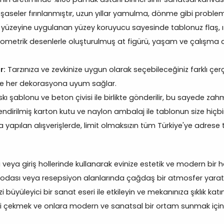
şaseler fırınlanmıştır, uzun yıllar yamulma, dönme gibi proble
 yüzeyine uygulanan yüzey koruyucu sayesinde tablonuz flaş, ış
metrik desenlerle oluşturulmuş at figürü, yaşam ve çalışma a
r:
Tarzınıza ve zevkinize uygun olarak seçebileceğiniz farklı çerçe
le her dekorasyona uyum sağlar.
kı şablonu ve beton çivisi ile birlikte gönderilir, bu sayede zahme
ndirilmiş karton kutu ve naylon ambalaj ile tablonun size hiçbi
yapılan alışverişlerde, limit olmaksızın tüm Türkiye'ye adrese 
eya giriş hollerinde kullanarak evinize estetik ve modern bir h
 odası veya resepsiyon alanlarında çağdaş bir atmosfer yarat
zi büyüleyici bir sanat eseri ile etkileyin ve mekanınıza şıklık katın
ini çekmek ve onlara modern ve sanatsal bir ortam sunmak için ku