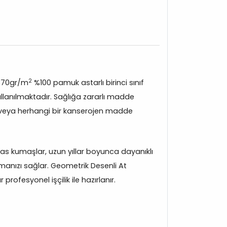
2
370gr/m
%100 pamuk astarlı birinci sınıf
lanılmaktadır. Sağlığa zararlı madde
veya herhangi bir kanserojen madde
s kumaşlar, uzun yıllar boyunca dayanıklı
manızı sağlar. Geometrik Desenli At
rofesyonel işçilik ile hazırlanır.