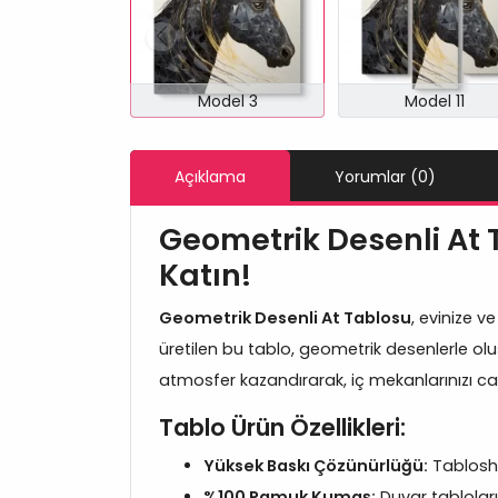
Model 3
Model 11
Açıklama
Yorumlar (0)
Geometrik Desenli At T
Katın!
Geometrik Desenli At Tablosu
, evinize v
üretilen bu tablo, geometrik desenlerle olu
atmosfer kazandırarak, iç mekanlarınızı c
Tablo Ürün Özellikleri:
Yüksek Baskı Çözünürlüğü:
Tablosho
%100 Pamuk Kumaş:
Duvar tabloları