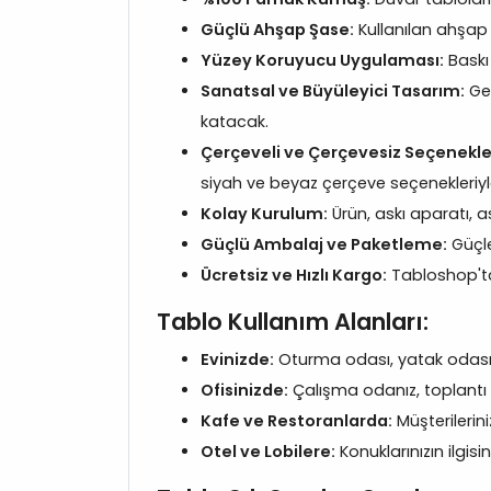
Güçlü Ahşap Şase:
Kullanılan ahşap 
Yüzey Koruyucu Uygulaması:
Baskı
Sanatsal ve Büyüleyici Tasarım:
Geo
katacak.
Çerçeveli ve Çerçevesiz Seçenekle
siyah ve beyaz çerçeve seçenekleriy
Kolay Kurulum:
Ürün, askı aparatı, as
Güçlü Ambalaj ve Paketleme:
Güçle
Ücretsiz ve Hızlı Kargo:
Tabloshop'ta 
Tablo Kullanım Alanları:
Evinizde:
Oturma odası, yatak odası v
Ofisinizde:
Çalışma odanız, toplantı
Kafe ve Restoranlarda:
Müşterilerini
Otel ve Lobilere:
Konuklarınızın ilgis