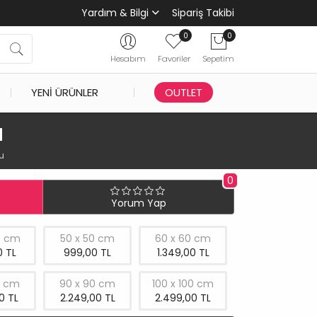
Yardım & Bilgi
Sipariş Takibi
0
0
Hesabım
Favoriler
Sepetim
YENI ÜRÜNLER
OUTLET
u
u
0
Yorum Yap
0 cm
50 x 50 cm
60 x 60 cm
 TL
999,00 TL
1.349,00 TL
0 cm
90 x 90 cm
100 x 100 cm
0 TL
2.249,00 TL
2.499,00 TL