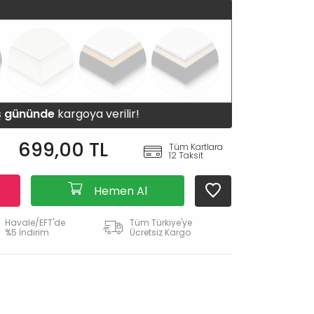
iş gününde
kargoya verilir!
699,00 TL
Tüm Kartlara
12 Taksit
Hemen Al
Havale/EFT'de
Tüm Türkiye'ye
%5 İndirim
Ücretsiz Kargo