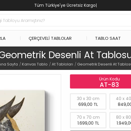
Tüm Türkiye'ye Ücretsiz Kargo
|
RLA
ÇERÇEVELI TABLOLAR
TABLO SAAT
Geometrik Desenli At Tablos
Ana Sayfa
Kanvas Tablo
At Tabloları
Geometrik Desenli At Tablos
Ürün Kodu
AT-83
30 x 30 cm
40 x 4
699,00 TL
849,00
70 x 70 cm
80 x 8
1.699,00 TL
1.949,0