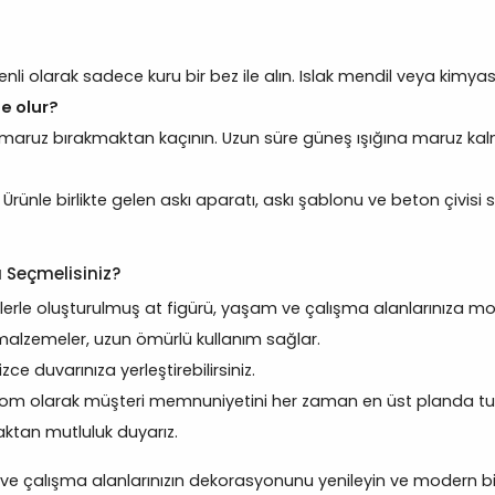
i olarak sadece kuru bir bez ile alın. Islak mendil veya kimyasa
e olur?
maruz bırakmaktan kaçının. Uzun süre güneş ışığına maruz kalm
. Ürünle birlikte gelen askı aparatı, askı şablonu ve beton çivi
 Seçmelisiniz?
rle oluşturulmuş at figürü, yaşam ve çalışma alanlarınıza mod
 malzemeler, uzun ömürlü kullanım sağlar.
 duvarınıza yerleştirebilirsiniz.
m olarak müşteri memnuniyetini her zaman en üst planda tut
ktan mutluluk duyarız.
ve çalışma alanlarınızın dekorasyonunu yenileyin ve modern bir