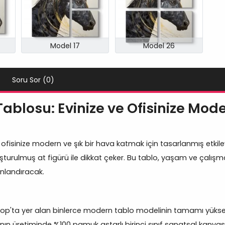
Model 17
Model 26
Soru Sor (0)
ablosu: Evinize ve Ofisinize Mode
e ofisinize modern ve şık bir hava katmak için tasarlanmış etkileyici
şturulmuş at figürü ile dikkat çeker. Bu tablo, yaşam ve çalışm
anlandıracak.
p'ta yer alan binlerce modern tablo modelinin tamamı yüksek
nın üretiminde %100 pamuk astarlı birinci sınıf sanatsal kanvas