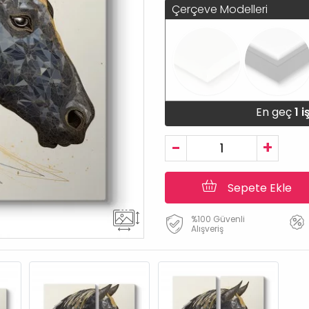
Çerçeve Modelleri
En geç
1 
-
+
Sepete Ekle
%100 Güvenli
Alışveriş