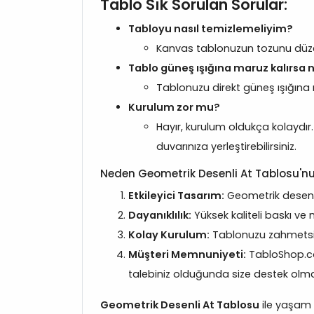
Tablo Sık Sorulan Sorular:
Tabloyu nasıl temizlemeliyim?
Kanvas tablonuzun tozunu düzenl
Tablo güneş ışığına maruz kalırsa n
Tablonuzu direkt güneş ışığına 
Kurulum zor mu?
Hayır, kurulum oldukça kolaydır
duvarınıza yerleştirebilirsiniz.
Neden Geometrik Desenli At Tablosu'nu
Etkileyici Tasarım:
Geometrik desenle
Dayanıklılık:
Yüksek kaliteli baskı ve
Kolay Kurulum:
Tablonuzu zahmetsizce
Müşteri Memnuniyeti:
TabloShop.co
talebiniz olduğunda size destek olma
Geometrik Desenli At Tablosu
ile yaşam 