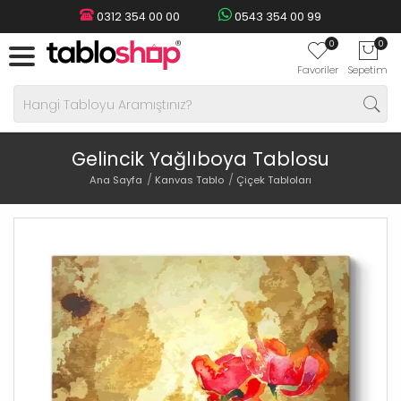
0312 354 00 00
0543 354 00 99
0
0
Favoriler
Sepetim
Gelincik Yağlıboya Tablosu
Ana Sayfa
Kanvas Tablo
Çiçek Tabloları