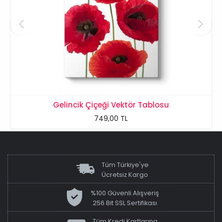
Gelincik Çiçeği Vektör Tablosu
749,00 TL
Tüm Türkiye'ye
Ücretsiz Kargo
%100 Güvenli Alışveriş
256 Bit SSL Sertifikası
Tüm Kredi Kartlarına