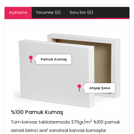
Açıklama
Yorumlar (0)
Soru Sor (0)
Pamuk Kumaş
Ahşap Şase
%100 Pamuk Kumaş
2
Tüm kanvas tablolarımızda 370gr/m
%100 pamuk
astarlı birinci sınıf sanatsal kanvas kumaşlar