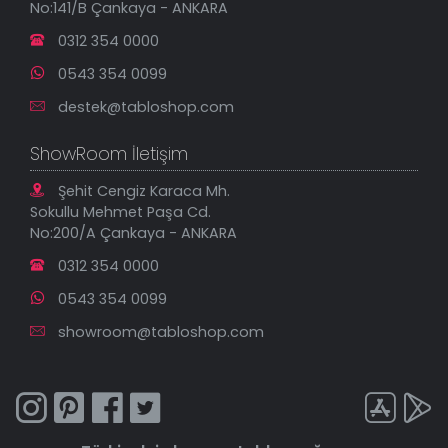
No:141/B Çankaya - ANKARA
İndirimli Tablolar
0312 354 0000
0543 354 0099
destek@tabloshop.com
ShowRoom İletişim
Şehit Cengiz Karaca Mh.
Sokullu Mehmet Paşa Cd.
No:200/A Çankaya - ANKARA
0312 354 0000
0543 354 0099
showroom@tabloshop.com