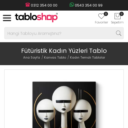
0312 354 00 00
0543 354 00 99
0
0
Favoriler
Sepetim
Fütüristik Kadın Yüzleri Tablo
Ana Sayfa
Kanvas Tablo
Kadın Temalı Tablolar