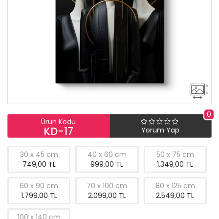
0
Ürün Kodu
KD-17
Yorum Yap
30 x 45 cm
40 x 60 cm
50 x 75 cm
749,00 TL
999,00 TL
1.349,00 TL
60 x 90 cm
70 x 100 cm
80 x 125 cm
1.799,00 TL
2.099,00 TL
2.549,00 TL
100 x 140 cm