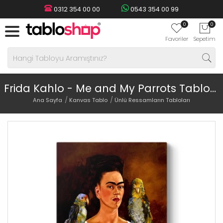
0312 354 00 00
0543 354 00 99
0
0
Favoriler
Sepetim
Frida Kahlo - Me and My Parrots Tablosu
Ana Sayfa
Kanvas Tablo
Ünlü Ressamların Tabloları