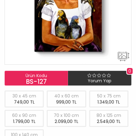
0
Ürün Kodu
BS-127
Yorum Yap
30 x 45 cm
40 x 60 cm
50 x 75 cm
749,00 TL
999,00 TL
1.349,00 TL
60 x 90 cm
70 x 100 cm
80 x 125 cm
1.799,00 TL
2.099,00 TL
2.549,00 TL
100 x 140 cm