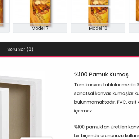
Model 7
Model 10
Soru Sor (0)
%100 Pamuk Kumaş
Tüm kanvas tablolarımızda 
sanatsal kanvas kumaşlar kul
bulunmamaktadır. PVC, asit 
içermez.
%100 pamuktan üretilen kanva
bir biçimde ürününüzü kulla