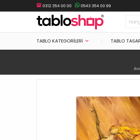
0312 354 00 00
0543 354 00 99
TABLO KATEGORILERI
TABLO TASA
An