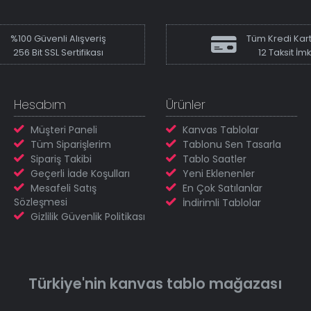
%100 Güvenli Alışveriş
Tüm Kredi Kart
256 Bit SSL Sertifikası
12 Taksit İm
Hesabım
Ürünler
Müşteri Paneli
Kanvas Tablolar
Tüm Siparişlerim
Tablonu Sen Tasarla
Sipariş Takibi
Tablo Saatler
Geçerli İade Koşulları
Yeni Eklenenler
Mesafeli Satış
En Çok Satılanlar
Sözleşmesi
İndirimli Tablolar
Gizlilik Güvenlik Politikası
Türkiye'nin
kanvas tablo
mağazası