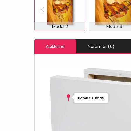
Model 2
Model 3
Açıklama
Yorumlar (0)
Pamuk Kumaş