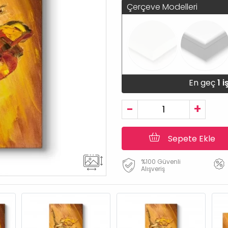
Çerçeve Modelleri
En geç
1 
-
+
Sepete Ekle
%100 Güvenli
Alışveriş