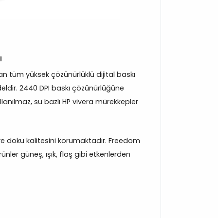
ı
 tüm yüksek çözünürlüklü dijital baskı
eldir. 2440 DPI baskı çözünürlüğüne
llanılmaz, su bazlı HP vivera mürekkepler
k ve doku kalitesini korumaktadır. Freedom
nler güneş, ışık, flaş gibi etkenlerden