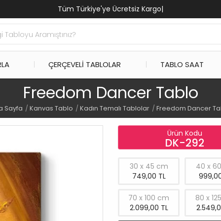
Tüm Türkiye'ye Ücretsiz Kargo
|
RLA
ÇERÇEVELI TABLOLAR
TABLO SAAT
Freedom Dancer Tablo
a Sayfa
Kanvas Tablo
Kadın Temalı Tablolar
Freedom Dancer Ta
Ürün Kodu
DK-292
30 x 45 cm
40 x 6
749,00 TL
999,00
70 x 100 cm
80 x 12
2.099,00 TL
2.549,0