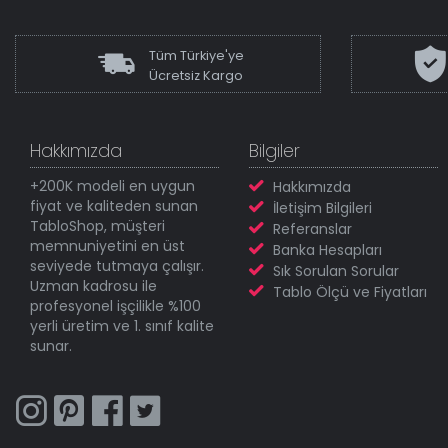
Tüm Türkiye'ye
Ücretsiz Kargo
Hakkımızda
Bilgiler
+200K modeli en uygun
Hakkımızda
fiyat ve kaliteden sunan
İletişim Bilgileri
TabloShop, müşteri
Referanslar
memnuniyetini en üst
Banka Hesapları
seviyede tutmaya çalışır.
Sık Sorulan Sorular
Uzman kadrosu ile
Tablo Ölçü ve Fiyatları
profesyonel işçilikle %100
yerli üretim ve 1. sınıf kalite
sunar.