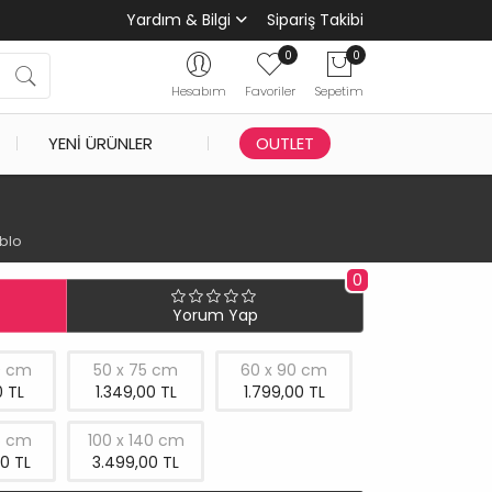
Yardım & Bilgi
Sipariş Takibi
0
0
Hesabım
Favoriler
Sepetim
YENI ÜRÜNLER
OUTLET
blo
0
Yorum Yap
0 cm
50 x 75 cm
60 x 90 cm
 TL
1.349,00 TL
1.799,00 TL
5 cm
100 x 140 cm
0 TL
3.499,00 TL