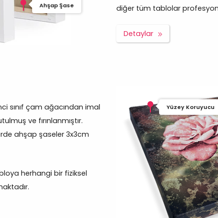
Ahşap Şase
diğer tüm tablolar profesyonel 
Detaylar
inci sınıf çam ağacından imal
Yüzey Koruyucu
tulmuş ve fırınlanmıştır.
erde ahşap şaseler 3x3cm
oya herhangi bir fiziksel
aktadır.