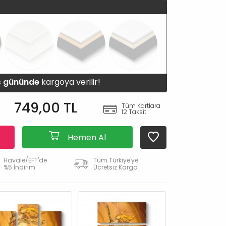
iş gününde
kargoya verilir!
749,00 TL
Tüm Kartlara
12 Taksit
Hemen Al
Havale/EFT'de
Tüm Türkiye'ye
%5 İndirim
Ücretsiz Kargo