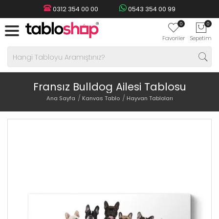
0312 354 00 00
0543 354 00 99
0
0
Favoriler
Sepetim
Fransız Bulldog Ailesi Tablosu
Ana Sayfa
Kanvas Tablo
Hayvan Tabloları