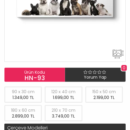
0
Ürün Kodu
HN-93
Yorum Yap
90 x 30 cm
120 x 40 cm
150 x 50 cm
1.349,00 TL
1.699,00 TL
2.199,00 TL
180 x 60 cm
210 x 70 cm
2.899,00 TL
3.749,00 TL
Çerçeve Modelleri