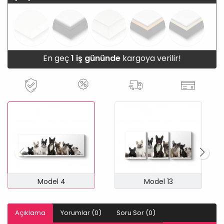
En geç
1 iş gününde
kargoya verilir!
Model 4
Model 13
Açıklama
Yorumlar (0)
Soru Sor (0)