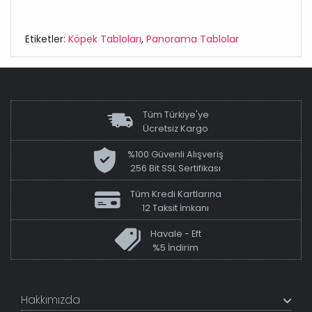
Etiketler:
Köpek Tabloları
,
Panorama Tablolar
Tüm Türkiye'ye
Ücretsiz Kargo
%100 Güvenli Alışveriş
256 Bit SSL Sertifikası
Tüm Kredi Kartlarına
12 Taksit İmkanı
Havale - Eft
%5 İndirim
Hakkımızda