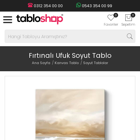
0312 354 00 00
0543 354 00 99
0
0
Favoriler
Sepetim
Fırtınalı Ufuk Soyut Tablo
Ana Sayfa
Kanvas Tablo
Soyut Tablolar