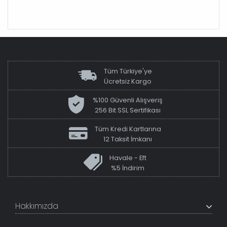
Tüm Türkiye'ye
Ücretsiz Kargo
%100 Güvenli Alışveriş
256 Bit SSL Sertifikası
Tüm Kredi Kartlarına
12 Taksit İmkanı
Havale - Eft
%5 İndirim
Hakkımızda
+200K modeli en uygun fiyat ve kaliteden sunan