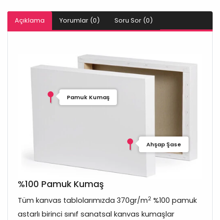
Açıklama
Yorumlar (0)
Soru Sor (0)
Pamuk Kumaş
Ahşap Şase
%100 Pamuk Kumaş
2
Tüm kanvas tablolarımızda 370gr/m
%100 pamuk
astarlı birinci sınıf sanatsal kanvas kumaşlar