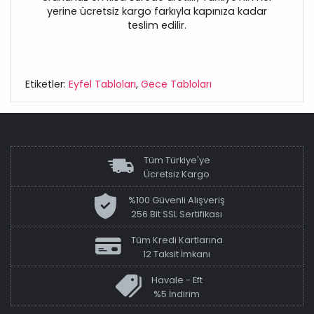
yerine ücretsiz kargo farkıyla kapınıza kadar
teslim edilir.
Etiketler:
Eyfel Tabloları
,
Gece Tabloları
Tüm Türkiye'ye
Ücretsiz Kargo
%100 Güvenli Alışveriş
256 Bit SSL Sertifikası
Tüm Kredi Kartlarına
12 Taksit İmkanı
Havale - Eft
%5 İndirim