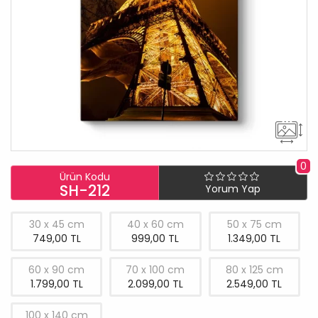
0
Ürün Kodu
SH-212
Yorum Yap
30 x 45 cm
40 x 60 cm
50 x 75 cm
749,00 TL
999,00 TL
1.349,00 TL
60 x 90 cm
70 x 100 cm
80 x 125 cm
1.799,00 TL
2.099,00 TL
2.549,00 TL
100 x 140 cm