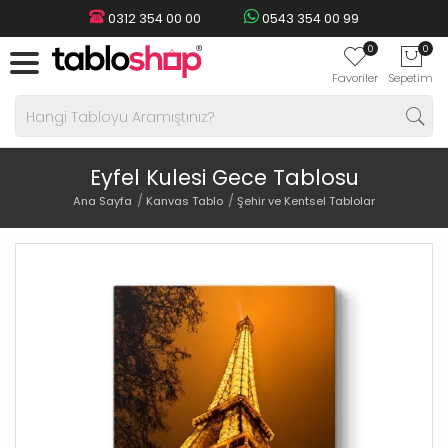
0312 354 00 00
0543 354 00 99
0
0
Favoriler
Sepetim
Eyfel Kulesi Gece Tablosu
Ana Sayfa
Kanvas Tablo
Şehir ve Kentsel Tablolar