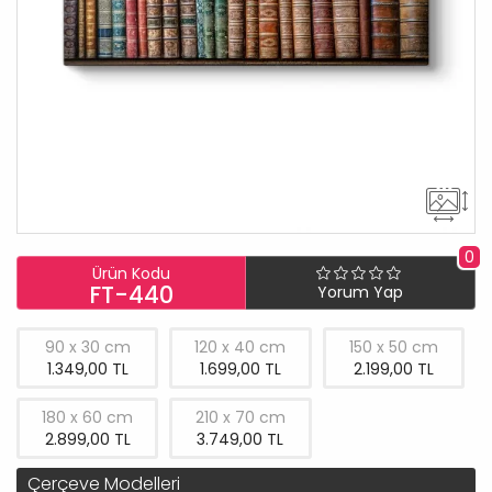
0
Ürün Kodu
FT-440
Yorum Yap
90 x 30 cm
120 x 40 cm
150 x 50 cm
1.349,00 TL
1.699,00 TL
2.199,00 TL
180 x 60 cm
210 x 70 cm
2.899,00 TL
3.749,00 TL
Çerçeve Modelleri