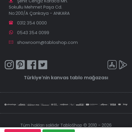
Şehit Cengiz Karaca Mh.
Sokullu Mehmet Paşa Cd.
No:200/A Çankaya - ANKARA
0312 354 0000
0543 354 0099
showroom@tabloshop.com
Türkiye'nin
kanvas tablo
mağazası
Tüm hakları saklıdır TabloShop © 2010 - 2026