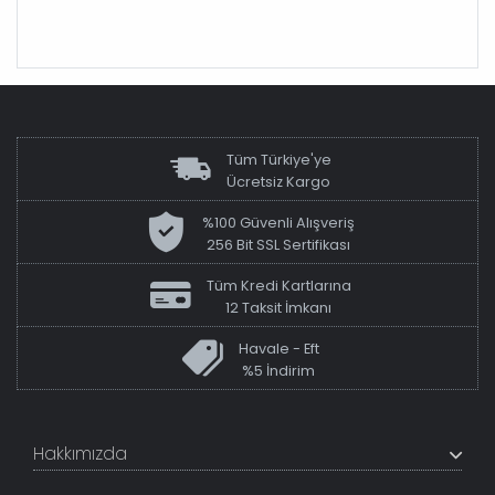
Tüm Türkiye'ye
Ücretsiz Kargo
%100 Güvenli Alışveriş
256 Bit SSL Sertifikası
Tüm Kredi Kartlarına
12 Taksit İmkanı
Havale - Eft
%5 İndirim
Hakkımızda
+200K modeli en uygun fiyat ve kaliteden sunan