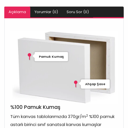
Açıklama
Yorumlar (0)
Soru Sor (0)
Pamuk Kumaş
Ahşap Şase
%100 Pamuk Kumaş
2
Tüm kanvas tablolarımızda 370gr/m
%100 pamuk
astarlı birinci sınıf sanatsal kanvas kumaşlar