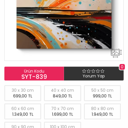
0
Ürün Kodu
SYT-839
Yorum Yap
30 x 30 cm
40 x 40 cm
50 x 50 cm
699,00 TL
849,00 TL
999,00 TL
60 x 60 cm
70 x 70 cm
80 x 80 cm
1.349,00 TL
1.699,00 TL
1.949,00 TL
90 x 90 cm
100 x 100 cm