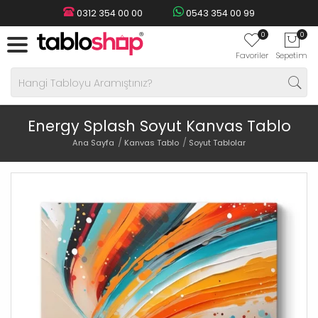
0312 354 00 00
0543 354 00 99
0
0
Favoriler
Sepetim
Energy Splash Soyut Kanvas Tablo
Ana Sayfa
Kanvas Tablo
Soyut Tablolar