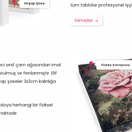
Ahşap Şase
tüm tablolar profesyonel işçilik
Detaylar
inci sınıf çam ağacından imal
Yüzey Koruyucu
ulmuş ve fırınlanmıştır. Elif
ap şaseler 3x3cm kalınlığa
oya herhangi bir fiziksel
aktadır.