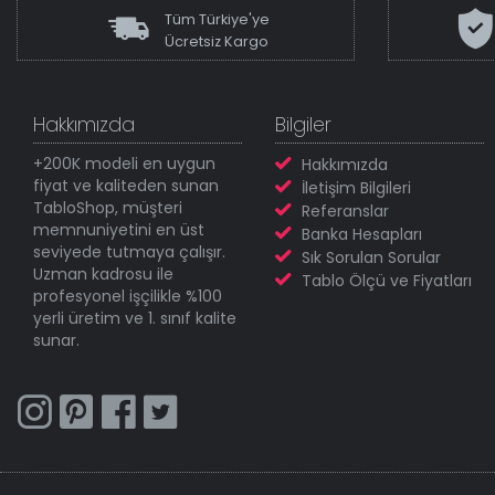
Tüm Türkiye'ye
Ücretsiz Kargo
Hakkımızda
Bilgiler
+200K modeli en uygun
Hakkımızda
fiyat ve kaliteden sunan
İletişim Bilgileri
TabloShop, müşteri
Referanslar
memnuniyetini en üst
Banka Hesapları
seviyede tutmaya çalışır.
Sık Sorulan Sorular
Uzman kadrosu ile
Tablo Ölçü ve Fiyatları
profesyonel işçilikle %100
yerli üretim ve 1. sınıf kalite
sunar.