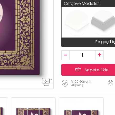
Çerçeve Modelleri
En geç
1 
-
+
Sepete Ekle
%100 Güvenli
Alışveriş