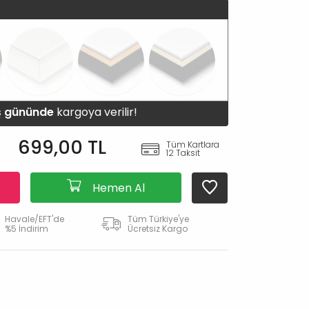
iş gününde
kargoya verilir!
699,00 TL
Tüm Kartlara
12 Taksit
Hemen Al
Havale/EFT'de
Tüm Türkiye'ye
%5 İndirim
Ücretsiz Kargo