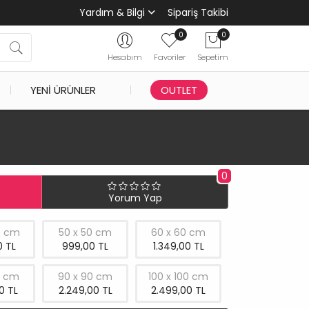
Yardım & Bilgi
Sipariş Takibi
0
0
Hesabım
Favoriler
Sepetim
YENI ÜRÜNLER
OUTLET
0
Yorum Yap
0 cm
50 x 50 cm
60 x 60 cm
 TL
999,00 TL
1.349,00 TL
0 cm
90 x 90 cm
100 x 100 cm
0 TL
2.249,00 TL
2.499,00 TL