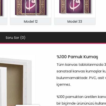
Model 12
Model 33
Soru Sor (0)
%100 Pamuk Kumaş
Tüm kanvas tablolarımızda 
sanatsal kanvas kumaşlar kul
bulunmamaktadır. PVC, asit 
içermez.
%100 pamuktan üretilen kanva
bir biçimde ürününüzü kullanm