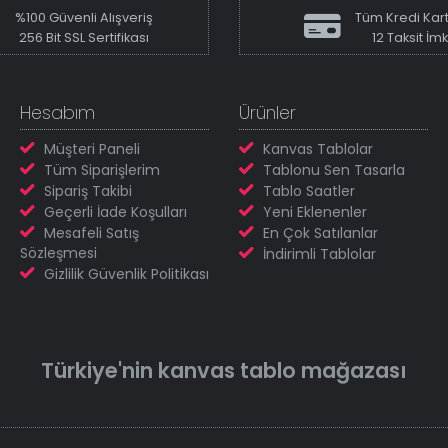
%100 Güvenli Alışveriş
Tüm Kredi Kart
256 Bit SSL Sertifikası
12 Taksit İm
Hesabım
Ürünler
Müşteri Paneli
Kanvas Tablolar
Tüm Siparişlerim
Tablonu Sen Tasarla
Sipariş Takibi
Tablo Saatler
Geçerli İade Koşulları
Yeni Eklenenler
Mesafeli Satış
En Çok Satılanlar
Sözleşmesi
İndirimli Tablolar
Gizlilik Güvenlik Politikası
Türkiye'nin
kanvas tablo
mağazası