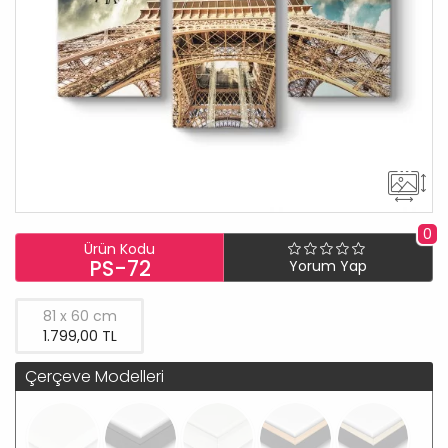
0
Ürün Kodu
PS-72
Yorum Yap
81 x 60 cm
1.799,00 TL
Çerçeve Modelleri