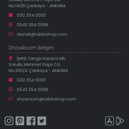
En Çok Satılanlar
No:141/B Çankaya - ANKARA
İndirimli Tablolar
0312 354 0000
0543 354 0099
destek@tabloshop.com
ShowRoom İletişim
Şehit Cengiz Karaca Mh.
Sokullu Mehmet Paşa Cd.
No:200/A Çankaya - ANKARA
0312 354 0000
0543 354 0099
showroom@tabloshop.com