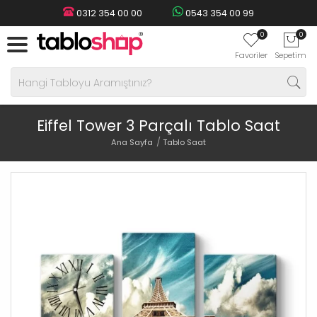
0312 354 00 00
0543 354 00 99
0
0
Favoriler
Sepetim
Eiffel Tower 3 Parçalı Tablo Saat
Ana Sayfa
Tablo Saat