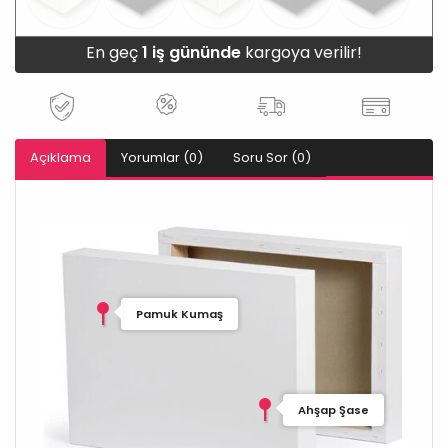
En geç
1 iş gününde
kargoya verilir!
Açıklama
Yorumlar (0)
Soru Sor (0)
Pamuk Kumaş
Ahşap Şase