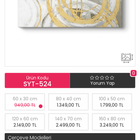
0
Ürün Kodu
SYT-524
Yorum Yap
60 x 30 cm
80 x 40 cm
100 x 50 cm
949,00 TL
1.349,00 TL
1.799,00 TL
120 x 60 cm
140 x 70 cm
160 x 80 cm
2.149,00 TL
2.499,00 TL
3.249,00 TL
Çerçeve Modelleri