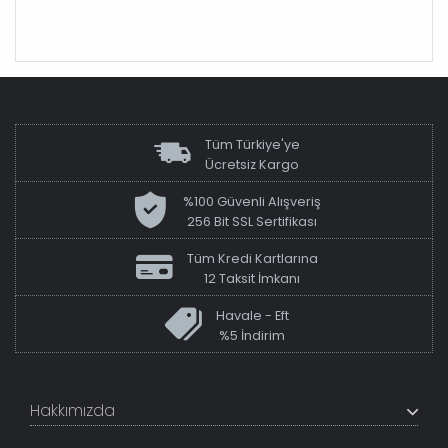
Tüm Türkiye'ye
Ücretsiz Kargo
%100 Güvenli Alışveriş
256 Bit SSL Sertifikası
Tüm Kredi Kartlarına
12 Taksit İmkanı
Havale - Eft
%5 İndirim
Hakkımızda
+200K modeli en uygun fiyat ve kaliteden sunan