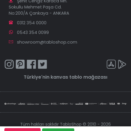
Şehit Cengiz Karaca Mh.
Sokullu Mehmet Paşa Cd.
No:200/A Çankaya - ANKARA
0312 354 0000
0543 354 0099
showroom@tabloshop.com
Türkiye'nin
kanvas tablo
mağazası
Tüm hakları saklıdır TabloShop © 2010 - 2026