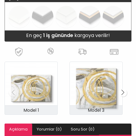
En geç
1 iş gününde
kargoya verilir!
Model 1
Model 3
Açıklama
Yorumlar (0)
Soru Sor (0)