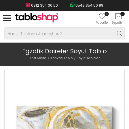
0312 354 00 00
0543 354 00 99
0
0
Favoriler
Sepetim
Egzotik Daireler Soyut Tablo
Ana Sayfa
Kanvas Tablo
Soyut Tablolar