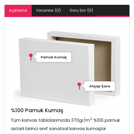
Açıklama
Yorumlar (0)
Soru Sor (0)
Pamuk Kumaş
Ahşap Şase
%100 Pamuk Kumaş
2
Tüm kanvas tablolarımızda 370gr/m
%100 pamuk
astarlı birinci sınıf sanatsal kanvas kumaşlar