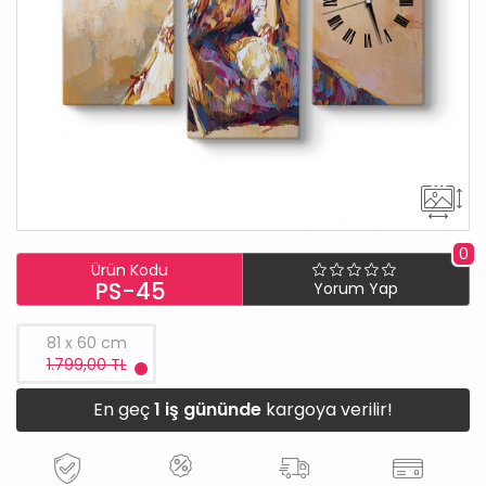
0
Ürün Kodu
PS-45
Yorum Yap
81 x 60 cm
1.799,00 TL
En geç
1 iş gününde
kargoya verilir!